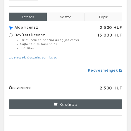
Letöltés
Vászon
Papír
2 500 HUF
Alap licensz
15 000 HUF
Bővített licensz
Üzleti célú felhasználás egyes esetei
Sajtó célú felhasználás
Kiállítás
Licenszek összehasonlítása
Kedvezmények
Összesen:
2 500 HUF
Kosárba