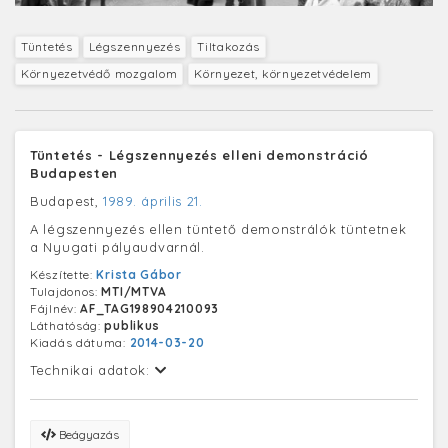
Tüntetés
Légszennyezés
Tiltakozás
Környezetvédő mozgalom
Környezet, környezetvédelem
Tüntetés - Légszennyezés elleni demonstráció
Budapesten
Budapest,
1989. április 21.
A légszennyezés ellen tüntető demonstrálók tüntetnek
a Nyugati pályaudvarnál.
Készítette:
Krista Gábor
Tulajdonos:
MTI/MTVA
Fájlnév:
AF_TAG198904210093
Láthatóság:
publikus
Kiadás dátuma:
2014-03-20
Technikai adatok:
Beágyazás