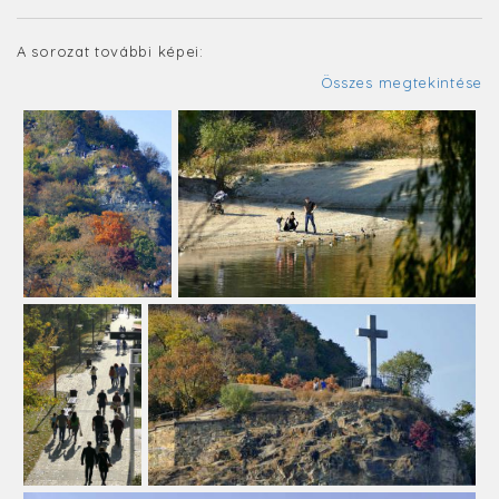
A sorozat további képei:
Összes megtekintése