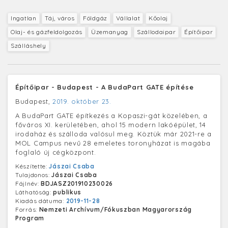
Ingatlan
Táj, város
Földgáz
Vállalat
Kőolaj
Olaj- és gázfeldolgozás
Üzemanyag
Szállodaipar
Építőipar
Szálláshely
Építőipar - Budapest - A BudaPart GATE építése
Budapest,
2019. október 23.
A BudaPart GATE építkezés a Kopaszi-gát közelében, a
főváros XI. kerületében, ahol 15 modern lakóépület, 14
irodaház és szálloda valósul meg. Köztük már 2021-re a
MOL Campus nevű 28 emeletes toronyházat is magába
foglaló új cégközpont.
Készítette:
Jászai Csaba
Tulajdonos:
Jászai Csaba
Fájlnév:
BDJASZ201910230026
Láthatóság:
publikus
Kiadás dátuma:
2019-11-28
Forrás:
Nemzeti Archívum/Fókuszban Magyarország
Program