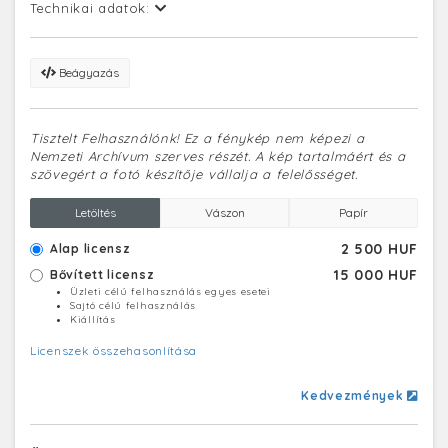
Technikai adatok:
Beágyazás
Tisztelt Felhasználónk! Ez a fénykép nem képezi a
Nemzeti Archívum szerves részét. A kép tartalmáért és a
szövegért a fotó készítője vállalja a felelősséget.
Letöltés
Vászon
Papír
2 500 HUF
Alap licensz
15 000 HUF
Bővített licensz
Üzleti célú felhasználás egyes esetei
Sajtó célú felhasználás
Kiállítás
Licenszek összehasonlítása
Kedvezmények