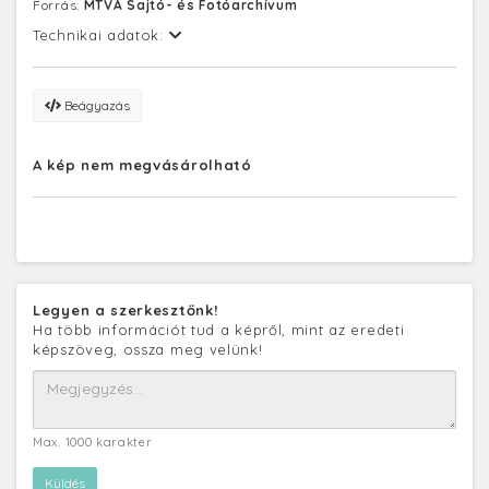
Forrás:
MTVA Sajtó- és Fotóarchívum
Technikai adatok:
Beágyazás
A kép nem megvásárolható
Legyen a szerkesztőnk!
Ha több információt tud a képről, mint az eredeti
képszöveg, ossza meg velünk!
Max. 1000 karakter