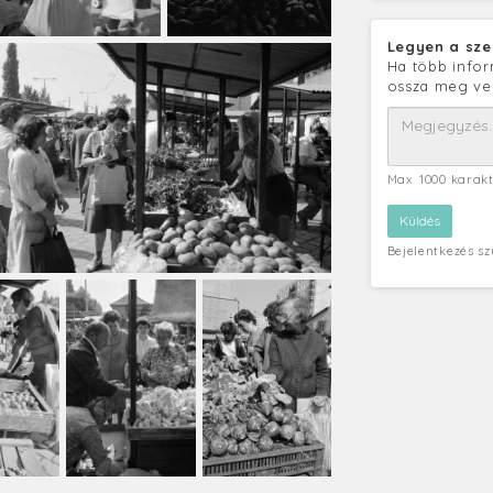
Legyen a sze
Ha több infor
ossza meg ve
Max. 1000 karak
Bejelentkezés s