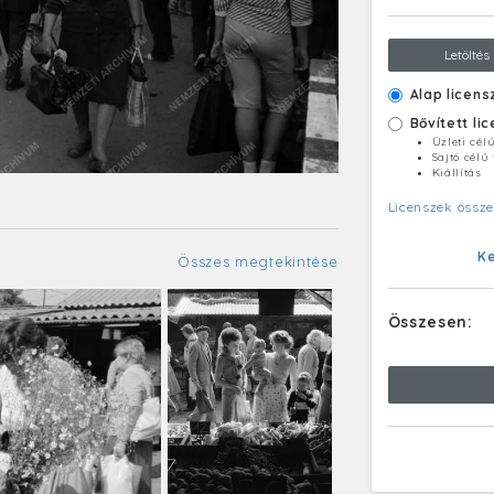
Letöltés
Alap licens
Bővített li
Üzleti cél
Sajtó célú
Kiállítás
Licenszek össze
K
Összes megtekintése
Összesen: