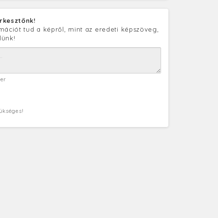
rkesztőnk!
mációt tud a képről, mint az eredeti képszöveg,
lünk!
ter
zükséges!