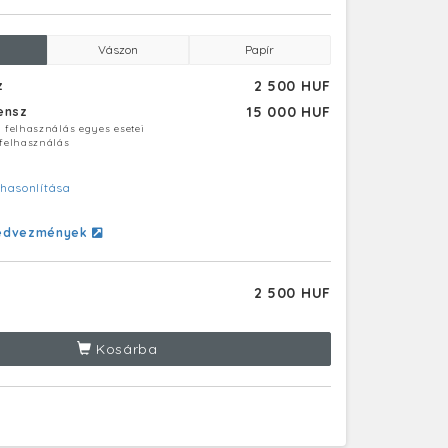
Vászon
Papír
2 500 HUF
z
15 000 HUF
censz
ú felhasználás egyes esetei
 felhasználás
hasonlítása
edvezmények
2 500 HUF
Kosárba