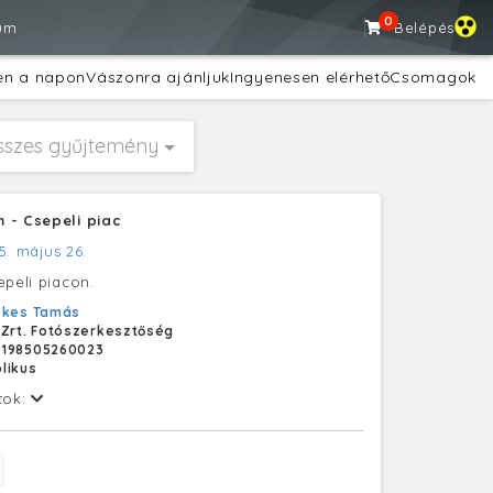
0
um
Belépés
en a napon
Vászonra ajánljuk
Ingyenesen elérhető
Csomagok
sszes gyűjtemény
 - Csepeli piac
5. május 26.
epeli piacon.
ekes Tamás
 Zrt. Fotószerkesztőség
E198505260023
likus
tok: