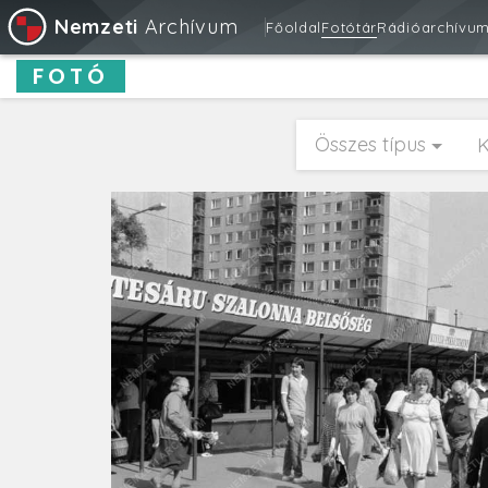
Nemzeti
Archívum
Főoldal
Fotótár
Rádióarchívu
FOTÓ
Összes típus