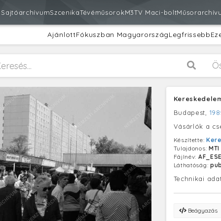
m
Sajtóarchívum
Szcenika
Tévéműsorok
M3
TV Maci-bolt
Műsorarchív
Ajánlott
Fókuszban Magyarország
Legfrissebb
Ez
Ö
Kereskedelem
Budapest,
198
Vásárlók a cs
Készítette:
Ker
Tulajdonos:
MTI
Fájlnév:
AF_ES
Láthatóság:
pub
Technikai ada
Beágyazás