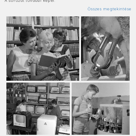
A sorozat további képei:
Összes megtekintése