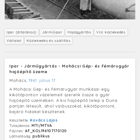
Ipar (általános)
Járműipar
Hajógyártás
Vízi közlekedés
Vállalat
Közlekedés és szállítás
Ipar - Járműgyártás - Mohácsi Gép- és Fémárugyár
hajóépítő üzeme
Mohács,
1961. július 17.
A Mohácsi Gép- és Fémárugyár munkásai egy
kikötőponton vázelemeit szerelik össze a gyár
hajóépítő üzemében. A kis hajóépítő telep a Duna
partján létesült, ahol vízibuszokat, kikötőpontont,
bejáró hidakat készítenek.
Készítette:
Kovács Lajos
Tulajdonos:
MTI/MTVA
Fájlnév:
AF_KOL196107170120
Láthatóság:
publikus