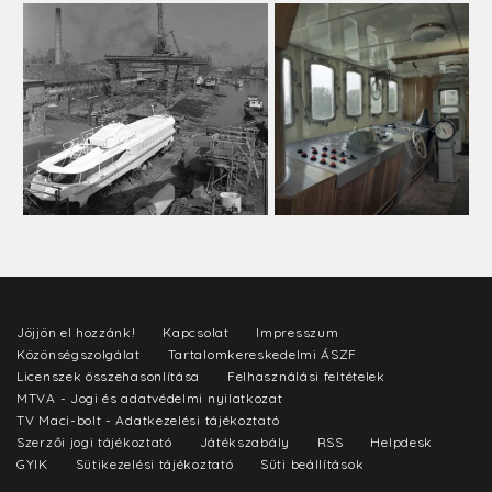
Jöjjön el hozzánk!
Kapcsolat
Impresszum
Közönségszolgálat
Tartalomkereskedelmi ÁSZF
Licenszek összehasonlítása
Felhasználási feltételek
MTVA - Jogi és adatvédelmi nyilatkozat
TV Maci-bolt - Adatkezelési tájékoztató
Szerzői jogi tájékoztató
Játékszabály
RSS
Helpdesk
GYIK
Sütikezelési tájékoztató
Süti beállítások