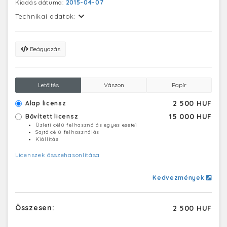
Kiadás dátuma:
2015-04-07
Technikai adatok:
Beágyazás
Letöltés
Vászon
Papír
2 500 HUF
Alap licensz
15 000 HUF
Bővített licensz
Üzleti célú felhasználás egyes esetei
Sajtó célú felhasználás
Kiállítás
Licenszek összehasonlítása
Kedvezmények
Összesen:
2 500 HUF