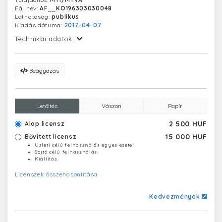
eddig több száz mázsa hal pusztulthatott el.
Fájlnév:
AF__KO196303030048
Láthatóság:
publikus
Kiadás dátuma:
2017-04-07
Technikai adatok:
Beágyazás
Letöltés
Vászon
Papír
2 500 HUF
Alap licensz
15 000 HUF
Bővített licensz
Üzleti célú felhasználás egyes esetei
Sajtó célú felhasználás
Kiállítás
Licenszek összehasonlítása
Kedvezmények