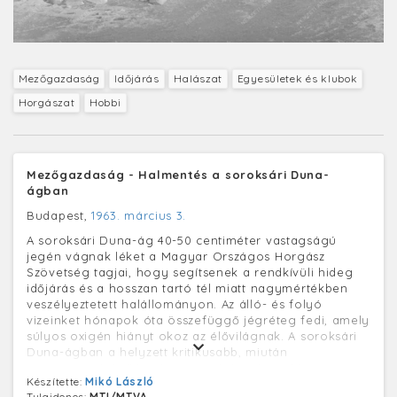
Mezőgazdaság
Időjárás
Halászat
Egyesületek és klubok
Horgászat
Hobbi
Mezőgazdaság - Halmentés a soroksári Duna-
ágban
Budapest,
1963. március 3.
A soroksári Duna-ág 40-50 centiméter vastagságú
jegén vágnak léket a Magyar Országos Horgász
Szövetség tagjai, hogy segítsenek a rendkívüli hideg
időjárás és a hosszan tartó tél miatt nagymértékben
veszélyeztetett halállományon. Az álló- és folyó
vizeinket hónapok óta összefüggő jégréteg fedi, amely
súlyos oxigén hiányt okoz az élővilágnak. A soroksári
Duna-ágban a helyzett kritikusabb, miután
nagymennyiségű ipari szennyvíz is mérgezi itt a
Készítette:
Mikó László
halakat. A becslések szerint ezen a szakaszon már
Tulajdonos:
MTI/MTVA