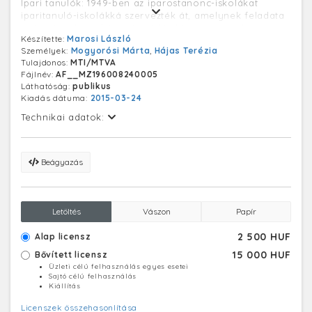
Ipari tanulók: 1949-ben az iparostanonc-iskolákat
iparitanuló-iskolákká szervezték át, amelynek feladata
az ipari szakmunkás-utánpótlás biztosítása volt. A
Készítette:
Marosi László
három évfolyamos ipariskolákban (későbbi nevükön
Személyek:
Mogyorósi Márta
,
Hájas Terézia
szakmunkásképző iskolákban) az általános iskola
Tulajdonos:
MTI/MTVA
elvégzése után tanulhattak tovább a fiatalok. 1961-től a
Fájlnév:
AF__MZ196008240005
közoktatás részévé vált a szakmunkásképzés. 1964-ben
Láthatóság:
publikus
létrehozták az emelt szintű szakmunkásképző iskolát, a
Kiadás dátuma:
2015-03-24
hároméves képzés után az itt végzett tanulók két év
alatt szerezhettek érettségi bizonyítványt a dolgozók
Technikai adatok:
gimnáziumaiban. Az emelt szintű szakmunkásképző
iskolák 1973-tól kezdve fokozatosan megszűntek.
Beágyazás
Letöltés
Vászon
Papír
2 500 HUF
Alap licensz
15 000 HUF
Bővített licensz
Üzleti célú felhasználás egyes esetei
Sajtó célú felhasználás
Kiállítás
Licenszek összehasonlítása