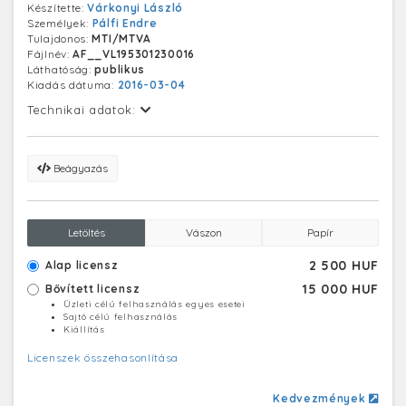
Készítette:
Várkonyi László
Személyek:
Pálfi Endre
Tulajdonos:
MTI/MTVA
Fájlnév:
AF__VL195301230016
Láthatóság:
publikus
Kiadás dátuma:
2016-03-04
Technikai adatok:
Beágyazás
Letöltés
Vászon
Papír
2 500 HUF
Alap licensz
15 000 HUF
Bővített licensz
Üzleti célú felhasználás egyes esetei
Sajtó célú felhasználás
Kiállítás
Licenszek összehasonlítása
Kedvezmények