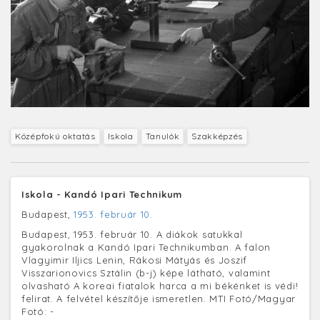
Középfokú oktatás
Iskola
Tanulók
Szakképzés
Iskola - Kandó Ipari Technikum
Budapest,
1953. február 10.
Budapest, 1953. február 10. A diákok satukkal
gyakorolnak a Kandó Ipari Technikumban. A falon
Vlagyimir Iljics Lenin, Rákosi Mátyás és Joszif
Visszarionovics Sztálin (b-j) képe látható, valamint
olvasható A koreai fiatalok harca a mi békénket is védi!
felirat. A felvétel készítője ismeretlen. MTI Fotó/Magyar
Fotó: -