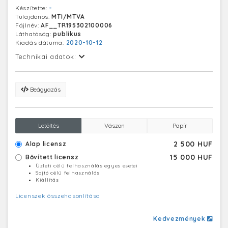
Készítette:
-
Tulajdonos:
MTI/MTVA
Fájlnév:
AF__TR195302100006
Láthatóság:
publikus
Kiadás dátuma:
2020-10-12
Technikai adatok:
Beágyazás
Letöltés
Vászon
Papír
2 500 HUF
Alap licensz
15 000 HUF
Bővített licensz
Üzleti célú felhasználás egyes esetei
Sajtó célú felhasználás
Kiállítás
Licenszek összehasonlítása
Kedvezmények