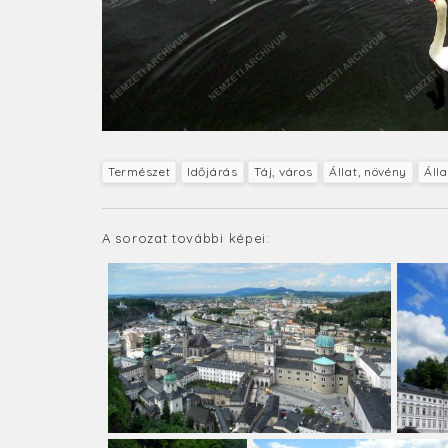
Természet
Időjárás
Táj, város
Állat, növény
Álla
A sorozat további képei: