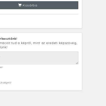
Kosárba
rkesztőnk!
mációt tud a képről, mint az eredeti képszöveg,
lünk!
ter
zükséges!