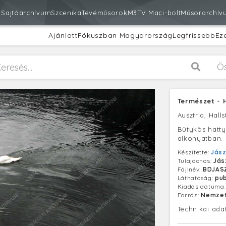
m
Sajtóarchívum
Szcenika
Tévéműsorok
M3
TV Maci-bolt
Műsorarchív
Ajánlott
Fókuszban Magyarország
Legfrissebb
Ez
Ö
Természet - H
Ausztria, Halls
Bütykös hattyú
alkonyatban.
Készítette:
Jász
Tulajdonos:
Jás
Fájlnév:
BDJAS
Láthatóság:
pub
Kiadás dátuma
Forrás:
Nemzet
Technikai ada