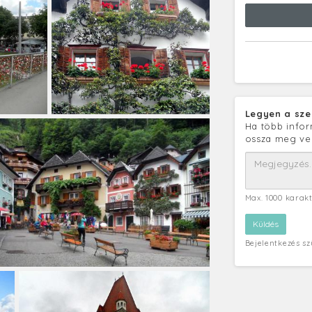
Legyen a sze
Ha több infor
ossza meg ve
Max. 1000 karak
Bejelentkezés s