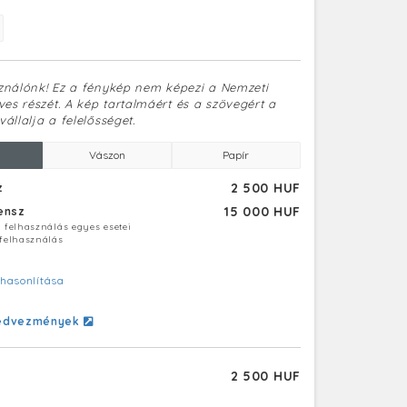
sználónk! Ez a fénykép nem képezi a Nemzeti
es részét. A kép tartalmáért és a szövegért a
vállalja a felelősséget.
Vászon
Papír
2 500 HUF
z
15 000 HUF
censz
ú felhasználás egyes esetei
 felhasználás
hasonlítása
edvezmények
2 500 HUF