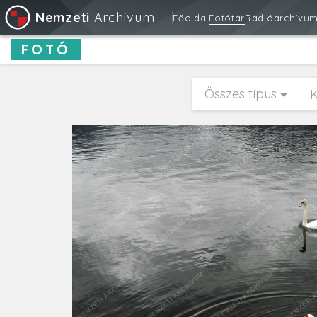
Nemzeti
Archívum
Főoldal
Fotótár
Rádióarchívu
FOTÓ
Összes típus