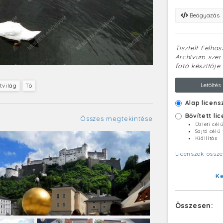
Beágyazás
Tisztelt Felha
Archívum szerv
fotó készítője 
Letöltés
tvilág
Tó
Alap licens
Bővített li
Összes megtekintése
Üzleti cél
Sajtó célú
Kiállítás
Licenszek össze
K
Összesen: