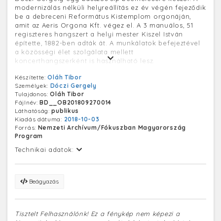
modernizálás nélküli helyreállítás ez év végén fejeződik
be a debreceni Református Kistemplom orgonáján,
amit az Aeris Orgona Kft. végez el. A 3 manuálos, 51
regiszteres hangszert a helyi mester Kiszel István
építette, 1882-ben adták át. A munkálatok befejeztével
a közösségi élet szolgálata mellett
koncerthangszerként is használható lesz.
Készítette:
Oláh Tibor
Személyek:
Dóczi Gergely
Tulajdonos:
Oláh Tibor
Fájlnév:
BD__OB201809270014
Láthatóság:
publikus
Kiadás dátuma:
2018-10-03
Forrás:
Nemzeti Archívum/Fókuszban Magyarország
Program
Technikai adatok:
Beágyazás
Tisztelt Felhasználónk! Ez a fénykép nem képezi a