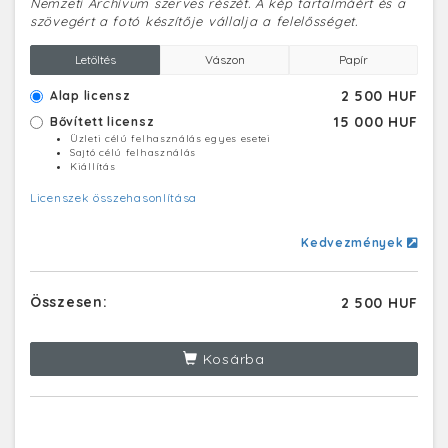
Nemzeti Archívum szerves részét. A kép tartalmáért és a
szövegért a fotó készítője vállalja a felelősséget.
Letöltés
Vászon
Papír
2 500 HUF
Alap licensz
15 000 HUF
Bővített licensz
Üzleti célú felhasználás egyes esetei
Sajtó célú felhasználás
Kiállítás
Licenszek összehasonlítása
Kedvezmények
Összesen:
2 500 HUF
Kosárba