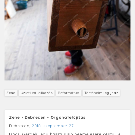
Zene
Üzleti vállalkozás
Református
Történelmi egyház
Zene - Debrecen - Orgonafelújítás
Debrecen,
2018. szeptember 27.
Dóczi Gergely egy basszus síp beemelésére készül. A