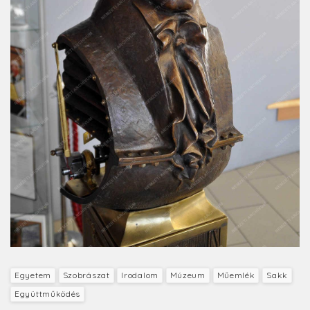
Egyetem
Szobrászat
Irodalom
Múzeum
Műemlék
Sakk
Együttműködés