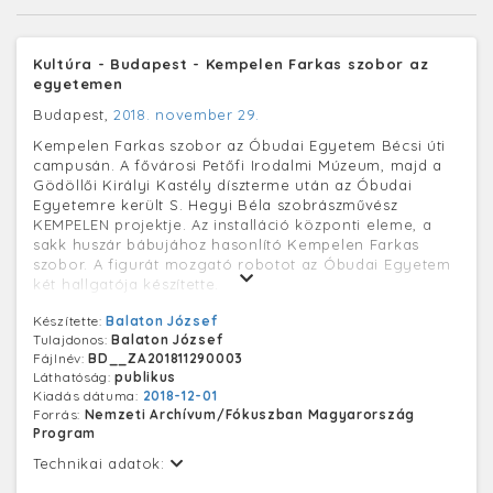
Kultúra - Budapest - Kempelen Farkas szobor az
egyetemen
Budapest,
2018. november 29.
Kempelen Farkas szobor az Óbudai Egyetem Bécsi úti
campusán. A fővárosi Petőfi Irodalmi Múzeum, majd a
Gödöllői Királyi Kastély díszterme után az Óbudai
Egyetemre került S. Hegyi Béla szobrászművész
KEMPELEN projektje. Az installáció központi eleme, a
sakk huszár bábujához hasonlító Kempelen Farkas
szobor. A figurát mozgató robotot az Óbudai Egyetem
két hallgatója készítette.
Készítette:
Balaton József
Tulajdonos:
Balaton József
Fájlnév:
BD__ZA201811290003
Láthatóság:
publikus
Kiadás dátuma:
2018-12-01
Forrás:
Nemzeti Archívum/Fókuszban Magyarország
Program
Technikai adatok: