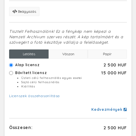
Beágyazás
Tisztelt Felhasználónk! Ez a fénykép nem képezi a
Nemzeti Archívum szerves részét. A kép tartalmáért és a
szövegért a fotó készítője vállalja a felelősséget.
Letöltés
Vászon
Papír
2 500 HUF
Alap licensz
15 000 HUF
Bővített licensz
Üzleti célú felhasználás egyes esetei
Sajtó célú felhasználás
Kiállítás
Licenszek összehasonlítása
Kedvezmények
Összesen:
2 500 HUF