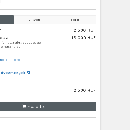
Vászon
Papír
2 500 HUF
z
15 000 HUF
censz
ú felhasználás egyes esetei
 felhasználás
hasonlítása
edvezmények
2 500 HUF
Kosárba