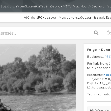
m
Sajtóarchívum
Szcenika
Tévéműsorok
M3
TV Maci-bolt
Műsorarchív
Ajánlott
Fókuszban Magyarország
Legfrissebb
Ez
Ö
Folyó - Duna
Budapest,
196
Férfiak horg
találkozásánál
Készítette:
Kács
Tulajdonos:
MTI
Fájlnév:
AF__KL
Láthatóság:
pub
Technikai ada
Beágyazás