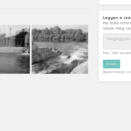
Legyen a sze
Ha több infor
ossza meg ve
Max. 1000 karak
Bejelentkezés s