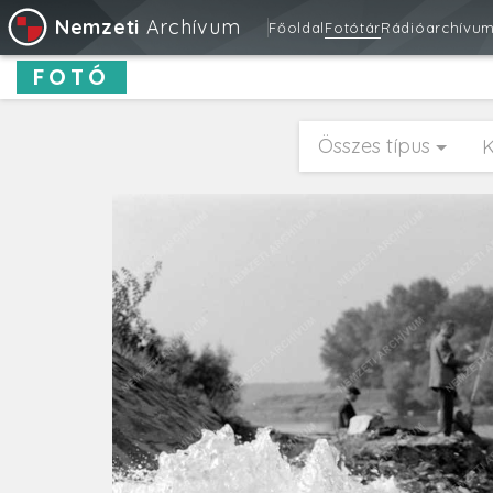
Nemzeti
Archívum
Főoldal
Fotótár
Rádióarchívu
FOTÓ
Összes típus