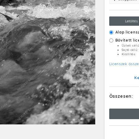
Letöltés
Alap licens
Bővített li
Üzleti cél
Sajtó célú
Kiállítás
Licenszek össze
K
Összesen: