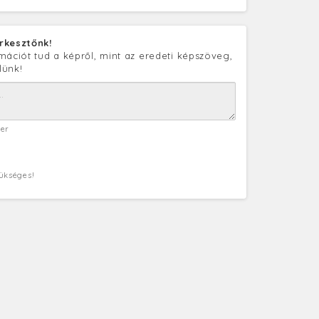
rkesztőnk!
mációt tud a képről, mint az eredeti képszöveg,
lünk!
ter
zükséges!