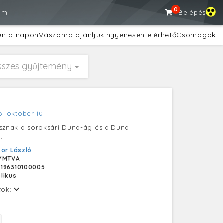
0
um
Belépés
en a napon
Vászonra ajánljuk
Ingyenesen elérhető
Csomagok
sszes gyűjtemény
3. október 10.
ásznak a soroksári Duna-ág és a Duna
.
or László
/MTVA
196310100005
likus
tok: