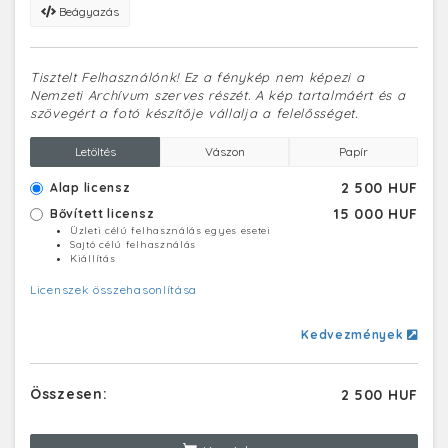
Beágyazás
Tisztelt Felhasználónk! Ez a fénykép nem képezi a
Nemzeti Archívum szerves részét. A kép tartalmáért és a
szövegért a fotó készítője vállalja a felelősséget.
Letöltés
Vászon
Papír
2 500 HUF
Alap licensz
15 000 HUF
Bővített licensz
Üzleti célú felhasználás egyes esetei
Sajtó célú felhasználás
Kiállítás
Licenszek összehasonlítása
Kedvezmények
Összesen:
2 500 HUF