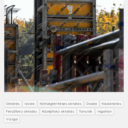
Oktatás
Iskola
Költségtérítéses oktatás
Óvoda
Közoktatás
Felsőfokú oktatás
Középfokú oktatás
Tanulók
Ingatlan
Vizsga