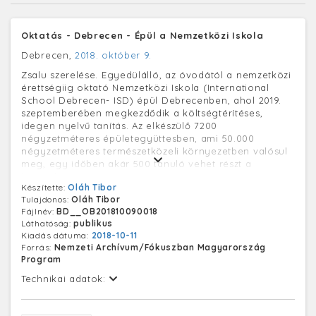
Oktatás - Debrecen - Épül a Nemzetközi Iskola
Debrecen,
2018. október 9.
Zsalu szerelése. Egyedülálló, az óvodától a nemzetközi
érettségiig oktató Nemzetközi Iskola (International
School Debrecen- ISD) épül Debrecenben, ahol 2019.
szeptemberében megkezdődik a költségtérítéses,
idegen nyelvű tanítás. Az elkészülő 7200
négyzetméteres épületegyüttesben, ami 50.000
négyzetméteres természetközeli környezetben valósul
meg, egy időben akár 500 tanuló vehet részt a
képzésben.
Készítette:
Oláh Tibor
Tulajdonos:
Oláh Tibor
Fájlnév:
BD__OB201810090018
Láthatóság:
publikus
Kiadás dátuma:
2018-10-11
Forrás:
Nemzeti Archívum/Fókuszban Magyarország
Program
Technikai adatok: