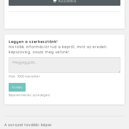
Kosárba
Legyen a szerkesztőnk!
Ha több információt tud a képről, mint az eredeti
képszöveg, ossza meg velünk!
Max. 1000 karakter
Bejelentkezés szükséges!
A sorozat további képei: