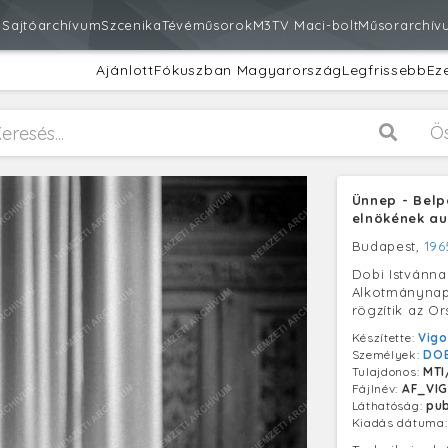
m
Sajtóarchívum
Szcenika
Tévéműsorok
M3
TV Maci-bolt
Műsorarchív
Ajánlott
Fókuszban Magyarország
Legfrissebb
Ez
Ö
Ünnep - Belpo
elnökének au
Budapest,
196
Dobi Istvánna
Alkotmánynapi
rögzítik az O
Készítette:
Vigo
Személyek:
DOB
Tulajdonos:
MTI
Fájlnév:
AF_VIG
Láthatóság:
pub
Kiadás dátuma