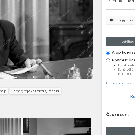
Technikai ada
Beágyazás
Letöltés
Alap licens
Bővített li
Üzleti cél
Sajtó célú
Kiállítás
Licenszek össze
nep
Tömegtájékoztatás, média
K
Összesen: