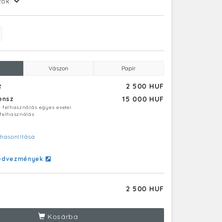
tok:
Vászon
Papír
2 500 HUF
z
15 000 HUF
censz
ú felhasználás egyes esetei
 felhasználás
hasonlítása
edvezmények
2 500 HUF
Kosárba