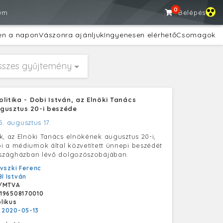
0
um
Belépés
en a napon
Vászonra ajánljuk
Ingyenesen elérhető
Csomagok
sszes gyűjtemény
litika - Dobi István, az Elnöki Tanács
gusztus 20-i beszéde
5. augusztus 17.
k, az Elnöki Tanács elnökének augusztus 20-i,
 a médiumok által közvetített ünnepi beszédét
rszágházban lévő dolgozószobájában.
vszki Ferenc
I István
/MTVA
196508170010
likus
:
2020-05-13