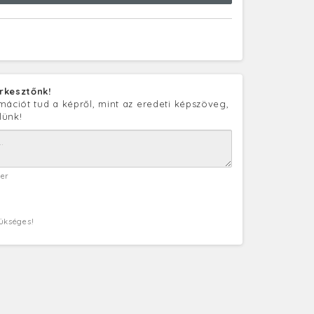
rkesztőnk!
mációt tud a képről, mint az eredeti képszöveg,
lünk!
ter
zükséges!