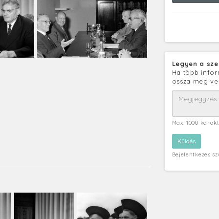
Legyen a sze
Ha több infor
ossza meg ve
Max. 1000 karak
Bejelentkezés s