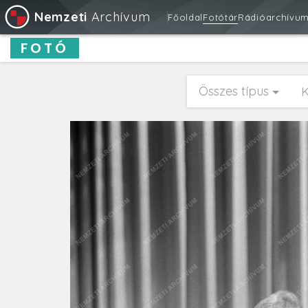
Nemzeti
Archívum
Főoldal
Fotótár
Rádióarchívu
FOTÓ
Összes típus