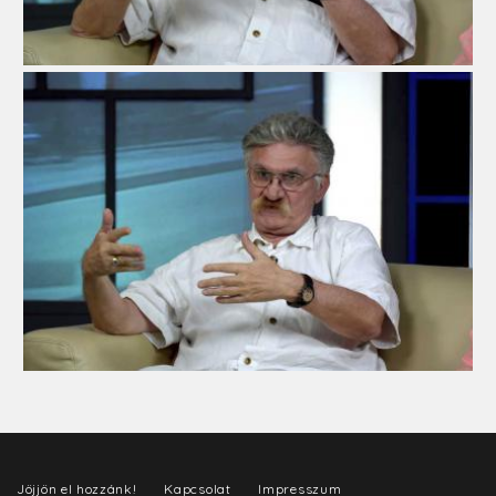
Jöjjön el hozzánk!
Kapcsolat
Impresszum