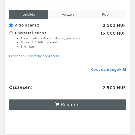
Letöltés
Vászon
Papír
2 500 HUF
Alap licensz
15 000 HUF
Bővített licensz
Üzleti célú felhasználás egyes esetei
Sajtó célú felhasználás
Kiállítás
Licenszek összehasonlítása
Kedvezmények
Összesen:
2 500 HUF
Kosárba