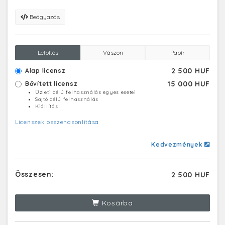
Beágyazás
Letöltés
Vászon
Papír
2 500 HUF
Alap licensz
15 000 HUF
Bővített licensz
Üzleti célú felhasználás egyes esetei
Sajtó célú felhasználás
Kiállítás
Licenszek összehasonlítása
Kedvezmények
Összesen:
2 500 HUF
Kosárba