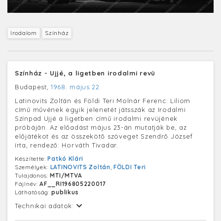
Irodalom
Színház
Színház - Ujjé, a ligetben irodalmi revü
Budapest,
1968. május 22.
Latinovits Zoltán és Földi Teri Molnár Ferenc: Liliom
című művének egyik jelenetét játsszák az Irodalmi
Színpad Ujjé a ligetben című irodalmi revüjének
próbáján. Az előadást május 23-án mutatják be, az
előjátékot és az összekötő szöveget Szendrő József
írta, rendező: Horváth Tivadar.
Készítette:
Patkó Klári
Személyek:
LATINOVITS Zoltán
,
FÖLDI Teri
Tulajdonos:
MTI/MTVA
Fájlnév:
AF__RI196805220017
Láthatóság:
publikus
Technikai adatok: