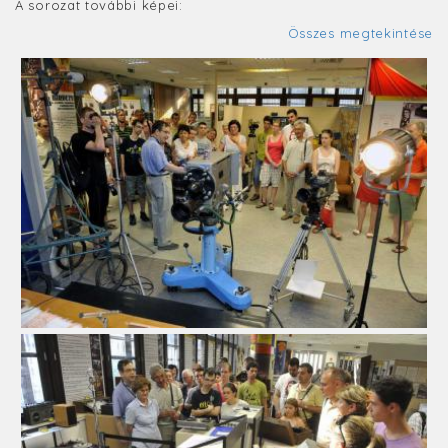
A sorozat további képei:
Összes megtekintése