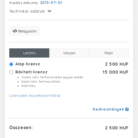
Kiadás dátuma:
2013-07-01
műsorkészítők munkájába.
Technikai adatok:
Beágyazás
Letöltés
Vászon
Papír
2 500 HUF
Alap licensz
15 000 HUF
Bővített licensz
Üzleti célú felhasználás egyes esetei
Sajtó célú felhasználás
Kiállítás
Licenszek összehasonlítása
Kedvezmények
Összesen:
2 500 HUF