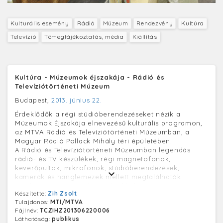
Kulturális esemény
Rádió
Múzeum
Rendezvény
Kultúra
Televízió
Tömegtájékoztatás, média
Kiállítás
Kultúra - Múzeumok éjszakája - Rádió és
Televíziótörténeti Múzeum
Budapest,
2013. június 22.
Érdeklődők a régi stúdióberendezéseket nézik a
Múzeumok Éjszakája elnevezésű kulturális programon,
az MTVA Rádió és Televíziótörténeti Múzeumban, a
Magyar Rádió Pollack Mihály téri épületében.
A Rádió és Televíziótörténeti Múzeumban legendás
rádió- és TV készülékek, régi magnetofonok,
keverőpultok, mikrofonok, stúdióberendezések,
kamerák és hanglemezek mellett megtalálhatók
mindazok az eszközök, amelyekkel a TV és a rádió
Készítette:
Zih Zsolt
munkatársai dolgoztak. Az itt őrzött műszaki
Tulajdonos:
MTI/MTVA
berendezések, fotók, archív filmfelvételek, különleges
Fájlnév:
TCZIHZ201306220006
hang- és filmdokumentumok, valamint iratok
Láthatóság:
publikus
segítségével az érdeklődők bepillanthatnak a