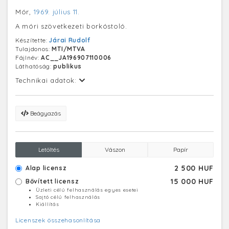
Mór,
1969. július 11.
A móri szövetkezeti borkóstoló.
Készítette:
Járai Rudolf
Tulajdonos:
MTI/MTVA
Fájlnév:
AC__JA196907110006
Láthatóság:
publikus
Technikai adatok:
Beágyazás
Letöltés
Vászon
Papír
2 500 HUF
Alap licensz
15 000 HUF
Bővített licensz
Üzleti célú felhasználás egyes esetei
Sajtó célú felhasználás
Kiállítás
Licenszek összehasonlítása