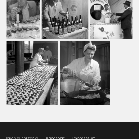
Jöjjön el hozzánk!
Kapcsolat
Impresszum