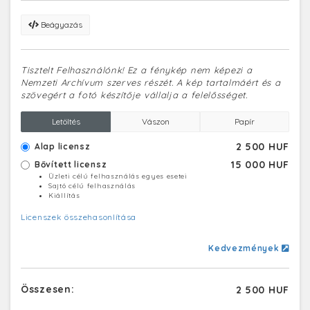
Beágyazás
Tisztelt Felhasználónk! Ez a fénykép nem képezi a
Nemzeti Archívum szerves részét. A kép tartalmáért és a
szövegért a fotó készítője vállalja a felelősséget.
Letöltés
Vászon
Papír
2 500 HUF
Alap licensz
15 000 HUF
Bővített licensz
Üzleti célú felhasználás egyes esetei
Sajtó célú felhasználás
Kiállítás
Licenszek összehasonlítása
Kedvezmények
Összesen:
2 500 HUF