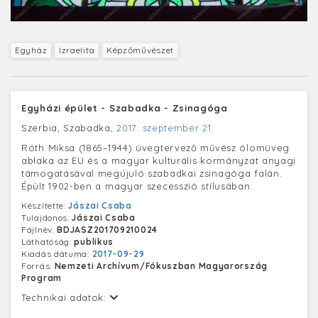
Egyház
Izraelita
Képzőművészet
Egyházi épület - Szabadka - Zsinagóga
Szerbia, Szabadka,
2017. szeptember 21.
Róth Miksa (1865–1944) üvegtervező művész ólomüveg
ablaka az EU és a magyar kulturális kormányzat anyagi
támogatásával megújuló szabadkai zsinagóga falán.
Épült 1902-ben a magyar szecesszió stílusában.
Készítette:
Jászai Csaba
Tulajdonos:
Jászai Csaba
Fájlnév:
BDJASZ201709210024
Láthatóság:
publikus
Kiadás dátuma:
2017-09-29
Forrás:
Nemzeti Archívum/Fókuszban Magyarország
Program
Technikai adatok: