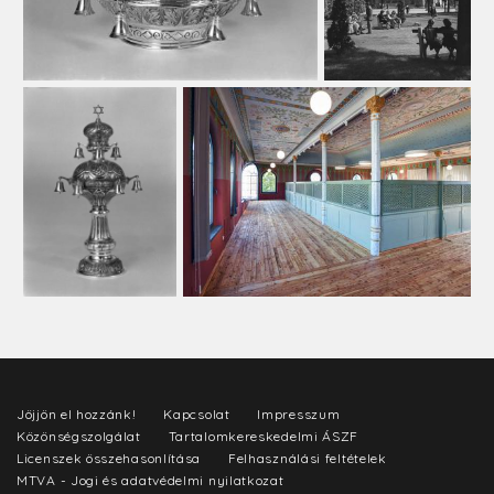
Jöjjön el hozzánk!
Kapcsolat
Impresszum
Közönségszolgálat
Tartalomkereskedelmi ÁSZF
Licenszek összehasonlítása
Felhasználási feltételek
MTVA - Jogi és adatvédelmi nyilatkozat