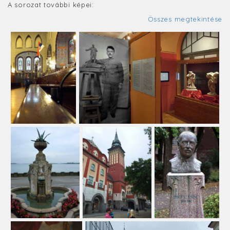
A sorozat további képei:
Összes megtekintése