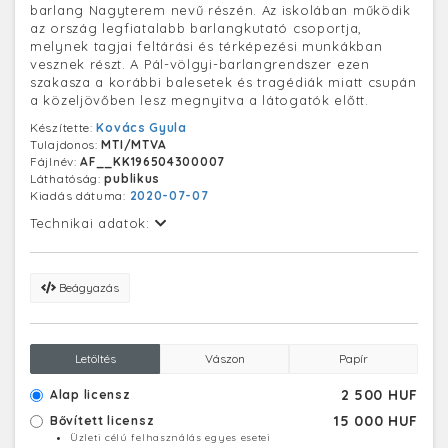
barlang Nagyterem nevű részén. Az iskolában működik
az ország legfiatalabb barlangkutató csoportja,
melynek tagjai feltárási és térképezési munkákban
vesznek részt. A Pál-völgyi-barlangrendszer ezen
szakasza a korábbi balesetek és tragédiák miatt csupán
a közeljövőben lesz megnyitva a látogatók előtt.
Készítette:
Kovács Gyula
Tulajdonos:
MTI/MTVA
Fájlnév:
AF__KK196504300007
Láthatóság:
publikus
Kiadás dátuma:
2020-07-07
Technikai adatok:
Beágyazás
Letöltés
Vászon
Papír
2 500 HUF
Alap licensz
15 000 HUF
Bővített licensz
Üzleti célú felhasználás egyes esetei