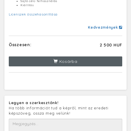
Sajtó célú felhasználás
Kiállítás
Licenszek összehasonlítása
Kedvezmények
Összesen:
2 500 HUF
Kosárba
Legyen a szerkesztőnk!
Ha több információt tud a képről, mint az eredeti
képszöveg, ossza meg velünk!