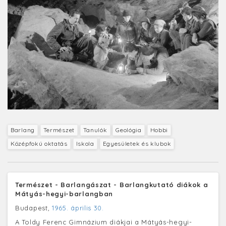
Barlang
Természet
Tanulók
Geológia
Hobbi
Középfokú oktatás
Iskola
Egyesületek és klubok
Természet - Barlangászat - Barlangkutató diákok a
Mátyás-hegyi-barlangban
Budapest,
1965. április 30.
A Toldy Ferenc Gimnázium diákjai a Mátyás-hegyi-