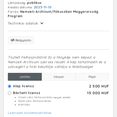
Láthatóság:
publikus
Kiadás dátuma:
2023-11-10
Forrás:
Nemzeti Archívum/Fókuszban Magyarország
Program
Technikai adatok:
Beágyazás
Tisztelt Felhasználónk! Ez a fénykép nem képezi a
Nemzeti Archívum szerves részét. A kép tartalmáért és a
szövegért a fotó készítője vállalja a felelősséget.
Letöltés
Vászon
Papír
2 500 HUF
Alap licensz
15 000 HUF
Bővített licensz
Üzleti célú felhasználás egyes esetei
Sajtó célú felhasználás
Kiállítás
Licenszek összehasonlítása