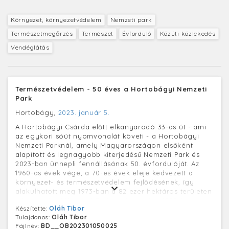
Környezet, környezetvédelem
Nemzeti park
Természetmegőrzés
Természet
Évforduló
Közúti közlekedés
Vendéglátás
Természetvédelem - 50 éves a Hortobágyi Nemzeti
Park
Hortobágy,
2023. január 5.
A Hortobágyi Csárda előtt elkanyarodó 33-as út - ami
az egykori sóút nyomvonalát követi - a Hortobágyi
Nemzeti Parknál, amely Magyarországon elsőként
alapított és legnagyobb kiterjedésű Nemzeti Park és
2023-ban ünnepli fennállásának 50. évfordulóját. Az
1960-as évek vége, a 70-es évek eleje kedvezett a
környezet- és természetvédelem fejlődésének, így
alakulhatott meg 1973-ban a 82 ezer hektáros területen
a Hortobágyi Nemzeti Park, amit később, 1999-ben az
Készítette:
Oláh Tibor
UNESCO Világörökség Bizottsága felvett a Világ
Tulajdonos:
Oláh Tibor
Kulturális és Természeti Örökségének listájára.
Fájlnév:
BD__OB202301050025