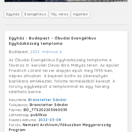
Egyház
Evangélikus
Táj, város
Ingatlan
Egyház - Budapest - Óbudai Evangélikus
Egyházközség temploma
Budapest,
2022. március 6.
Az Óbudai Evangélikus Egyházközség temploma a
főváros III. kerületi Dévai Bíró Mátyás téren. Az épület
Friedrich Lóránt tervei alapján épült meg 1935-ben,
népies stílusban. A bejárati boltív az ókeresztyén
bazilikára emlékeztet, fölötte terméskőből kereszt. A
torony egybeépült a templommal és egy harang
található benne.
Készítette:
Branstetter Sándor
Tulajdonos:
Branstetter Sándor
Fájlnév:
BD_TTS202203060035
Láthatóság:
publikus
Kiadás dátuma:
2022-03-08
Forrás:
Nemzeti Archívum/Fókuszban Magyarország
Program