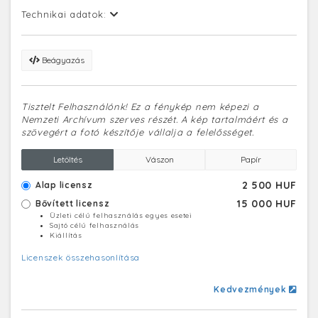
Technikai adatok:
Beágyazás
Tisztelt Felhasználónk! Ez a fénykép nem képezi a
Nemzeti Archívum szerves részét. A kép tartalmáért és a
szövegért a fotó készítője vállalja a felelősséget.
Letöltés
Vászon
Papír
2 500 HUF
Alap licensz
15 000 HUF
Bővített licensz
Üzleti célú felhasználás egyes esetei
Sajtó célú felhasználás
Kiállítás
Licenszek összehasonlítása
Kedvezmények