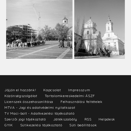
Jöjjön el hozzánk!
Kapcsolat
Impresszum
Közönségszolgálat
Tartalomkereskedelmi ÁSZF
Licenszek összehasonlítása
Felhasználási feltételek
MTVA - Jogi és adatvédelmi nyilatkozat
TV Maci-bolt - Adatkezelési tájékoztató
Szerzői jogi tájékoztató
Játékszabály
RSS
Helpdesk
GYIK
Sütikezelési tájékoztató
Süti beállítások