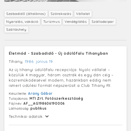
Szabadidő (általános)
Szórakozás
Vállalat
Nyaralás, vakáció
Turizmus
Vendéglátás
Szállodaipar
Szálláshely
Életmód - Szabadidő - Új üdülőfalu Tihanyban
Tihany,
1986. június 19.
Az új tihanyi üdülőfalu recepciója. Nyolc vállalat –
közülük 4 magyar, három osztrák és egy dán cég –
közreműködésével modern, hazánkban eddig nem
ismert üdülési formát népszerűsít a Club Tihany Rt.
Készítette:
Arany Gábor
Tulajdonos:
MTI Zrt. Fotószerkesztőség
Fájlnév:
AF__AG198606190006
Láthatóság:
publikus
Technikai adatok: