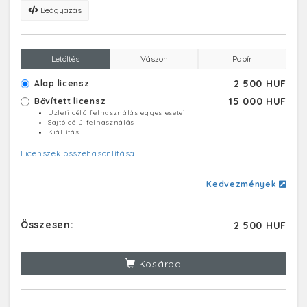
Beágyazás
Letöltés
Vászon
Papír
2 500 HUF
Alap licensz
15 000 HUF
Bővített licensz
Üzleti célú felhasználás egyes esetei
Sajtó célú felhasználás
Kiállítás
Licenszek összehasonlítása
Kedvezmények
Összesen:
2 500 HUF
Kosárba