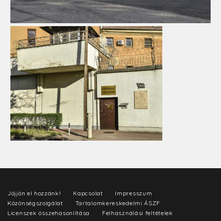
Jöjjön el hozzánk!
Kapcsolat
Impresszum
Közönségszolgálat
Tartalomkereskedelmi ÁSZF
Licenszek összehasonlítása
Felhasználási feltételek