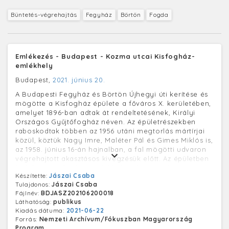
Büntetés-végrehajtás
Fegyház
Börtön
Fogda
Emlékezés - Budapest - Kozma utcai Kisfogház-
emlékhely
Budapest,
2021. június 20.
A Budapesti Fegyház és Börtön Újhegyi úti kerítése és
mögötte a Kisfogház épülete a főváros X. kerületében,
amelyet 1896-ban adtak át rendeltetésének, Királyi
Országos Gyűjtőfogház néven. Az épületrészekben
raboskodtak többen az 1956 utáni megtorlás mártírjai
közül, köztük Nagy Imre, Maléter Pál és Gimes Miklós is,
az 1958. június 16-án hajnalban, a fal mögötti udvaron
végrehajtott akasztásos kivégzésük előtt. Az épületben
kialakított Kisfogház-emlékhely (előzetes időpont-
Készítette:
Jászai Csaba
foglalással) látogatható.
Tulajdonos:
Jászai Csaba
Fájlnév:
BDJASZ202106200018
Láthatóság:
publikus
Kiadás dátuma:
2021-06-22
Forrás:
Nemzeti Archívum/Fókuszban Magyarország
Program