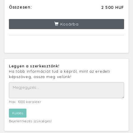
Összesen:
2 500 HUF
Kosárba
Legyen a szerkesztőnk!
Ha több információt tud a képről, mint az eredeti
képszöveg, ossza meg velünk!
Max. 1000 karakter
Bejelentkezés szükséges!