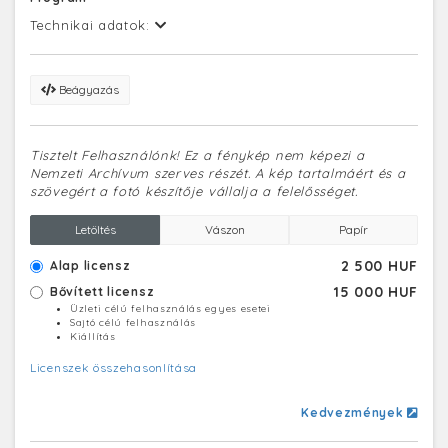
Technikai adatok:
Beágyazás
Tisztelt Felhasználónk! Ez a fénykép nem képezi a
Nemzeti Archívum szerves részét. A kép tartalmáért és a
szövegért a fotó készítője vállalja a felelősséget.
Letöltés
Vászon
Papír
2 500 HUF
Alap licensz
15 000 HUF
Bővített licensz
Üzleti célú felhasználás egyes esetei
Sajtó célú felhasználás
Kiállítás
Licenszek összehasonlítása
Kedvezmények