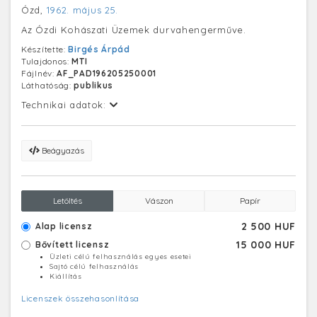
Ózd,
1962. május 25.
Az Ózdi Kohászati Üzemek durvahengerműve.
Készítette:
Birgés Árpád
Tulajdonos:
MTI
Fájlnév:
AF_PAD196205250001
Láthatóság:
publikus
Technikai adatok:
Beágyazás
Letöltés
Vászon
Papír
2 500 HUF
Alap licensz
15 000 HUF
Bővített licensz
Üzleti célú felhasználás egyes esetei
Sajtó célú felhasználás
Kiállítás
Licenszek összehasonlítása