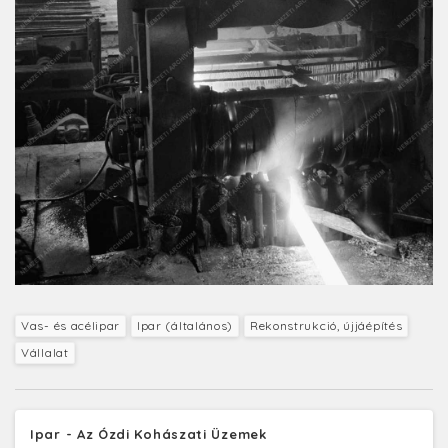
Vas- és acélipar
Ipar (általános)
Rekonstrukció, újjáépítés
Vállalat
Ipar - Az Ózdi Kohászati Üzemek