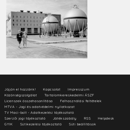
Jöjjön el hozzánk!
Kapcsolat
Impresszum
Közönségszolgálat
Tartalomkereskedelmi ÁSZF
Licenszek összehasonlítása
Felhasználási feltételek
MTVA - Jogi és adatvédelmi nyilatkozat
TV Maci-bolt - Adatkezelési tájékoztató
Szerzői jogi tájékoztató
Játékszabály
RSS
Helpdesk
GYIK
Sütikezelési tájékoztató
Süti beállítások