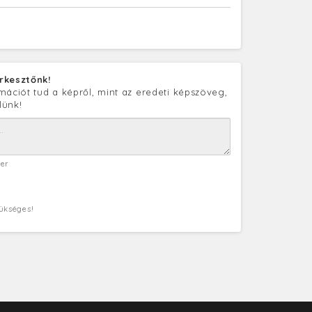
rkesztőnk!
mációt tud a képről, mint az eredeti képszöveg,
lünk!
ter
zükséges!