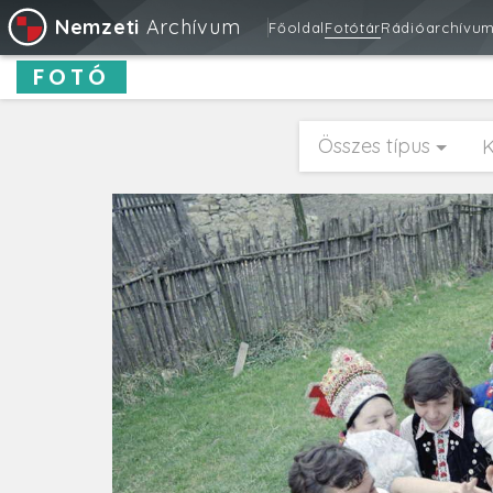
Nemzeti
Archívum
Főoldal
Fotótár
Rádióarchívu
FOTÓ
Összes típus