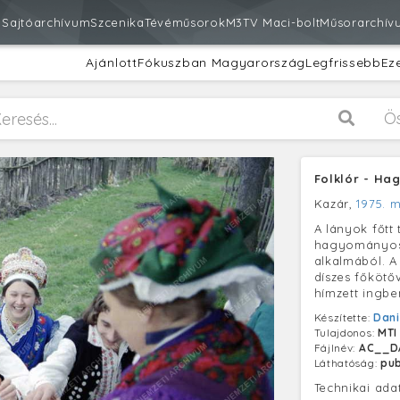
m
Sajtóarchívum
Szcenika
Tévéműsorok
M3
TV Maci-bolt
Műsorarchív
Ajánlott
Fókuszban Magyarország
Legfrissebb
Ez
Ö
Folklór - Ha
Kazár,
1975. m
A lányok főtt 
hagyományos, 
alkalmából. A
díszes főkötőv
hímzett ingb
Készítette:
Dani
Tulajdonos:
MTI
Fájlnév:
AC__D
Láthatóság:
pub
Technikai ada