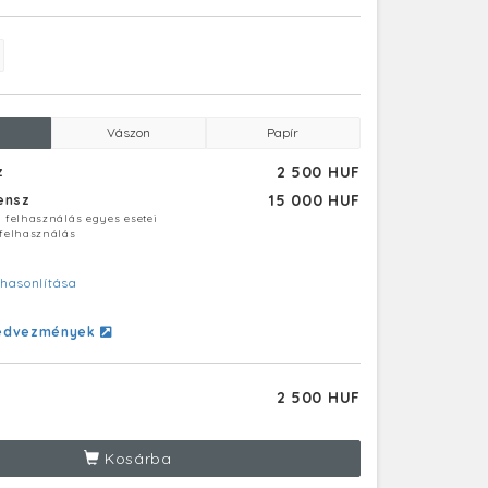
Vászon
Papír
2 500 HUF
z
15 000 HUF
censz
ú felhasználás egyes esetei
 felhasználás
hasonlítása
edvezmények
2 500 HUF
Kosárba