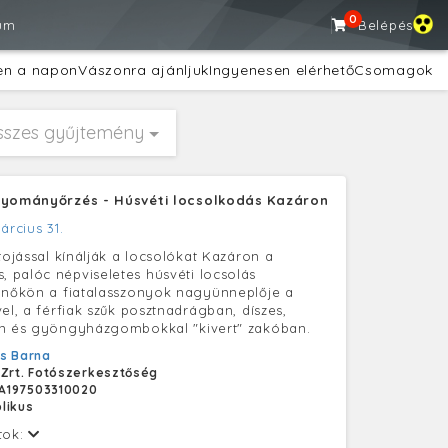
0
um
Belépés
en a napon
Vászonra ajánljuk
Ingyenesen elérhető
Csomagok
sszes gyűjtemény
gyományőrzés - Húsvéti locsolkodás Kazáron
árcius 31.
tojással kínálják a locsolókat Kazáron a
palóc népviseletes húsvéti locsolás
 nőkön a fiatalasszonyok nagyünneplője a
el, a férfiak szűk posztnadrágban, díszes,
en és gyöngyházgombokkal "kivert" zakóban.
s Barna
 Zrt. Fotószerkesztőség
A197503310020
likus
tok: