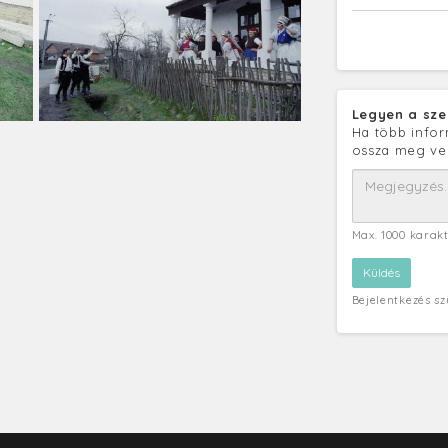
Legyen a sze
Ha több infor
ossza meg ve
Max. 1000 karak
Bejelentkezés s