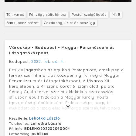
Táj, város
Pénzügy (általános)
Postai szolgáltatás
MNB
Bank, pénzintézet
Gazdaság, üzlet és pénzügy
Városkép - Budapest - Magyar Pénzmúzeum és
Látogatóközpont
Budapest,
2022. február 4.
Esti kivilágításban az egykori Postapalota, amelyben a
tervek szerint március közepén nyílik meg a Magyar
Pénzmúzeum és Látogatóközpont. A főváros XII.
kerületében, a Krisztina körút 6. szám alatti palota
Sándy Gyula tervei szerint eklektikus–szecessziós
stílusban épült 1926-ban a Magyar Királyi Posta
igazgatósági épületeként. Érdekessége, hogy itt
működött az ország első körforgó személyfelvonója.
Az épület a második világháborúban teljesen kiégett és
Készítette:
Lehotka László
1947-ben állították helyre a károkat. A 2000-es évek
Tulajdonos:
Lehotka László
elejéig, eredeti céljának megfelelően a Magyar Posta
Fájlnév:
BDLEHO202202040004
használta. Ezt követő felújítása során restaurálták a
Láthatóság:
publikus
lépcsőházak különleges kidolgozású korlátait, a