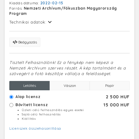
Kiadás dátuma:
2022-02-15
kovácsoltvas kilincsekkel díszített tölgyfa kapukat, és
Forrás:
Nemzeti Archívum/Fókuszban Magyarország
sikerült működő állapotban megőrizni a páternosztert
Program
is. Az épületben, Európában mind technológiai, mind
muzeológiai szempontból párját ritkitó Pénzmúzeumot,
Technikai adatok:
a pénzhasználattal kapcsolatos történeti és gyakorlati
tudás átadásának központját, a hazai pénzügyi témájú
köznevelés fellegvárát kívánja kialakítani a Magyar
Beágyazás
Nemzeti Bank.
Tisztelt Felhasználónk! Ez a fénykép nem képezi a
Nemzeti Archívum szerves részét. A kép tartalmáért és a
szövegért a fotó készítője vállalja a felelősséget.
Letöltés
Vászon
Papír
2 500 HUF
Alap licensz
15 000 HUF
Bővített licensz
Üzleti célú felhasználás egyes esetei
Sajtó célú felhasználás
Kiállítás
Licenszek összehasonlítása