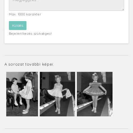
Max. 1000 karakter
Bejelentkezés szükséges!
A sorozat további képei: