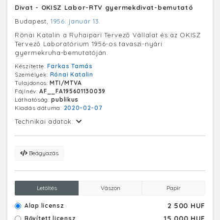
Divat - OKISZ Labor-RTV gyermekdivat-bemutató
Budapest,
1956. január 13.
Rónai Katalin a Ruhaipari Tervező Vállalat és az OKISZ
Tervező Laboratórium 1956-os tavaszi-nyári
gyermekruha-bemutatóján.
Készítette:
Farkas Tamás
Személyek:
Rónai Katalin
Tulajdonos:
MTI/MTVA
Fájlnév:
AF__FA195601130039
Láthatóság:
publikus
Kiadás dátuma:
2020-02-07
Technikai adatok:
Beágyazás
Letöltés
Vászon
Papír
2 500 HUF
Alap licensz
15 000 HUF
Bővített licensz