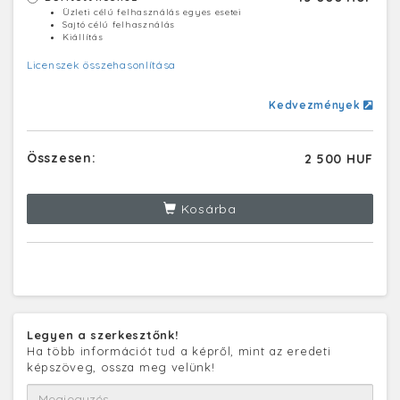
Üzleti célú felhasználás egyes esetei
Sajtó célú felhasználás
Kiállítás
Licenszek összehasonlítása
Kedvezmények
Összesen:
2 500 HUF
Kosárba
Legyen a szerkesztőnk!
Ha több információt tud a képről, mint az eredeti
képszöveg, ossza meg velünk!