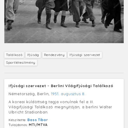
Találkozó
Ifjúság
Rendezvény
Ifjúsági szervezet
Sportlétesítmény
Ifjúsági szervezet - Berlini Világifjúsági Találkozó
Németország, Berlin,
1951. augusztus 8.
A koreai küldöttség tagja vonulnak fel a III.
Világifjúsági Találkozó megnyitóján, a berlini Walter
Ulbricht Stadionban.
Készítette:
Bass Tibor
Tulajdonos:
MTI/MTVA