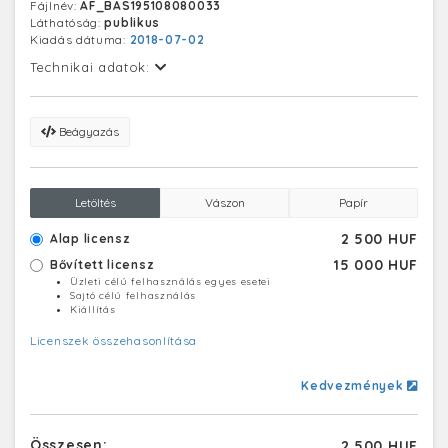
Fájlnév:
AF_BAS195108080033
Láthatóság:
publikus
Kiadás dátuma:
2018-07-02
Technikai adatok:
Beágyazás
Letöltés
Vászon
Papír
2 500 HUF
Alap licensz
15 000 HUF
Bővített licensz
Üzleti célú felhasználás egyes esetei
Sajtó célú felhasználás
Kiállítás
Licenszek összehasonlítása
Kedvezmények
Összesen:
2 500 HUF