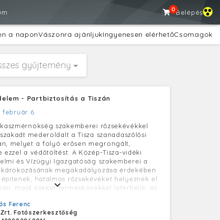
0
um
Belépés
en a napon
Vászonra ajánljuk
Ingyenesen elérhető
Csomagok
sszes gyűjtemény
elem - Partbiztosítás a Tiszán
. február 6.
zakaszmérnökség szakemberei rőzsekévékkel
beszakadt mederoldalt a Tisza szanadaszőlősi
n, melyet a folyó erősen megrongált,
 ezzel a védőtöltést. A Közép-Tisza-vidéki
elmi és Vízügyi Igazgatóság szakemberei a
i károkozásának megakadályozása érdekében
építenek, hatalmas rőzsekévéket helyeznek el
an, majd ezeket terméskövekkel leterhelik. Az
t védmű egy-két év alatt feliszapolódik,
ós Ferenc
va ezzel a további mederomlást.
 Zrt. Fotószerkesztőség