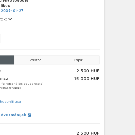
L198902060016
likus
:
2009-01-27
tok:
Vászon
Papír
2 500 HUF
z
15 000 HUF
censz
ú felhasználás egyes esetei
 felhasználás
hasonlítása
edvezmények
2 500 HUF