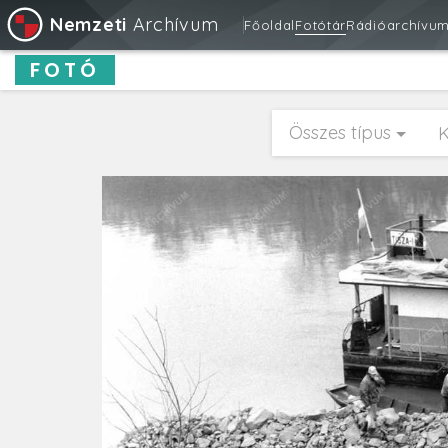
Nemzeti
Archívum
Főoldal
Fotótár
Rádióarchívu
FOTÓ
Összes típus