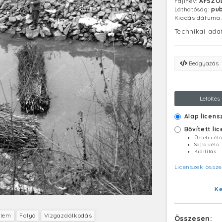
Fájlnév:
AFSZO
Láthatóság:
pub
Kiadás dátuma
Technikai ada
Beágyazás
Letöltés
Alap licens
Bővített li
Üzleti cél
Sajtó célú
Kiállítás
Licenszek össze
K
elem
Folyó
Vízgazdálkodás
Összesen: