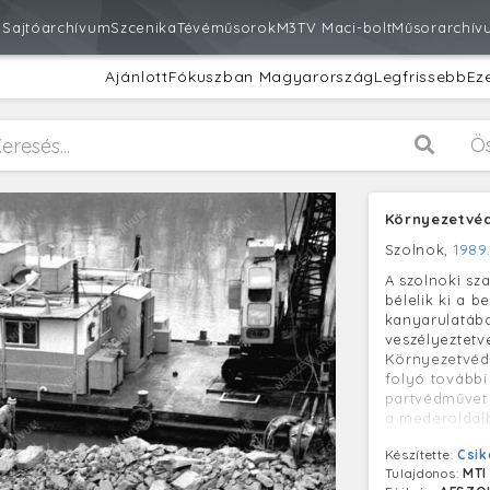
m
Sajtóarchívum
Szcenika
Tévéműsorok
M3
TV Maci-bolt
Műsorarchív
Ajánlott
Fókuszban Magyarország
Legfrissebb
Ez
Ö
Környezetvéd
Szolnok,
1989
A szolnoki s
bélelik ki a 
kanyarulatába
veszélyeztetve
Környezetvéd
folyó tovább
partvédművet 
a mederoldalb
így megépítet
Készítette:
Csik
megakadályoz
Tulajdonos:
MTI