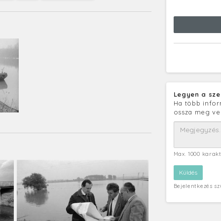
Legyen a sze
Ha több infor
ossza meg ve
Max. 1000 karak
Bejelentkezés s