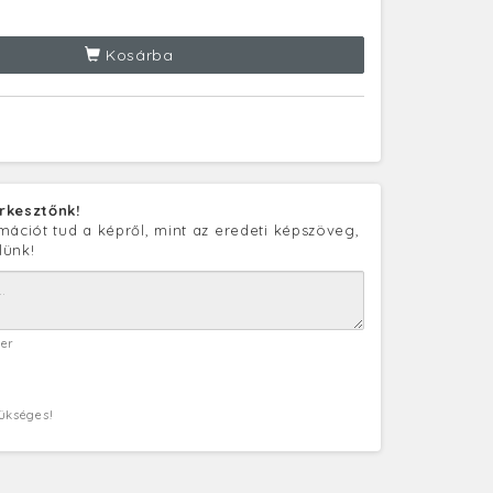
Kosárba
rkesztőnk!
mációt tud a képről, mint az eredeti képszöveg,
lünk!
ter
zükséges!