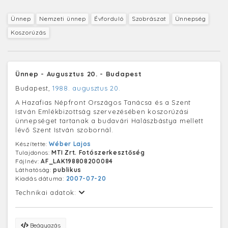
Ünnep
Nemzeti ünnep
Évforduló
Szobrászat
Ünnepség
Koszorúzás
Ünnep - Augusztus 20. - Budapest
Budapest,
1988. augusztus 20.
A Hazafias Népfront Országos Tanácsa és a Szent
István Emlékbizottság szervezésében koszorúzási
ünnepséget tartanak a budavári Halászbástya mellett
lévő Szent István szobornál.
Készítette:
Wéber Lajos
Tulajdonos:
MTI Zrt. Fotószerkesztőség
Fájlnév:
AF_LAK198808200084
Láthatóság:
publikus
Kiadás dátuma:
2007-07-20
Technikai adatok:
Beágyazás