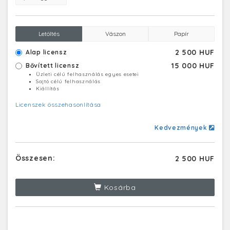
Letöltés
Vászon
Papír
2 500 HUF
Alap licensz
15 000 HUF
Bővített licensz
Üzleti célú felhasználás egyes esetei
Sajtó célú felhasználás
Kiállítás
Licenszek összehasonlítása
Kedvezmények
Összesen:
2 500 HUF
Kosárba