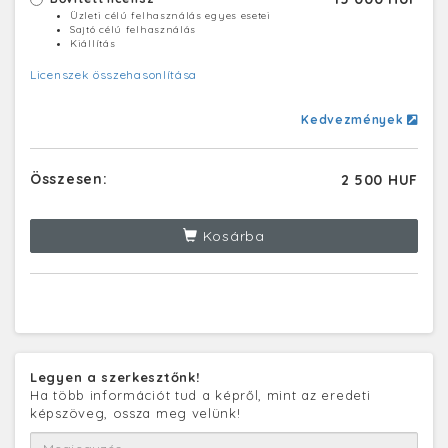
Üzleti célú felhasználás egyes esetei
Sajtó célú felhasználás
Kiállítás
Licenszek összehasonlítása
Kedvezmények
Összesen:
2 500 HUF
Kosárba
Legyen a szerkesztőnk!
Ha több információt tud a képről, mint az eredeti
képszöveg, ossza meg velünk!