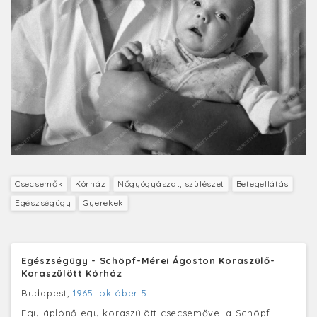
Csecsemők
Kórház
Nőgyógyászat, szülészet
Betegellátás
Egészségügy
Gyerekek
Egészségügy - Schöpf-Mérei Ágoston Koraszülő-
Koraszülött Kórház
Budapest,
1965. október 5.
Egy áplónő egy koraszülött csecsemővel a Schöpf-