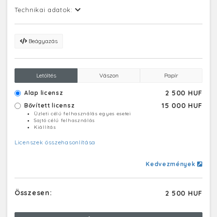
Technikai adatok:
Beágyazás
Letöltés
Vászon
Papír
2 500 HUF
Alap licensz
15 000 HUF
Bővített licensz
Üzleti célú felhasználás egyes esetei
Sajtó célú felhasználás
Kiállítás
Licenszek összehasonlítása
Kedvezmények
Összesen:
2 500 HUF