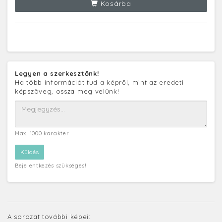
Kosárba
Legyen a szerkesztőnk!
Ha több információt tud a képről, mint az eredeti
képszöveg, ossza meg velünk!
Max. 1000 karakter
Bejelentkezés szükséges!
A sorozat további képei: