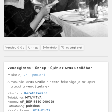
Vendéglátás
Ünnep
Évforduló
Társasági élet
Vendéglátás - Ünnep - Újév az Avas Szállóban
Miskolc,
1958. január 1.
A miskolci Avas Szálló pincére felszolgálja az újévi
malacot a vendégeknek.
Készítette:
Bereth Ferenc
Tulajdonos:
MTI/MTVA
Fájlnév:
AF_BER195801010028
Láthatóság:
publikus
Kiadás dátuma:
2014-01-23