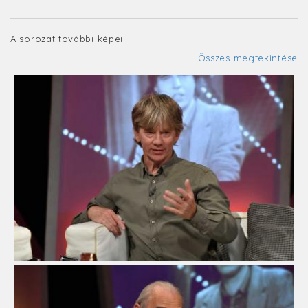
A sorozat további képei:
Összes megtekintése