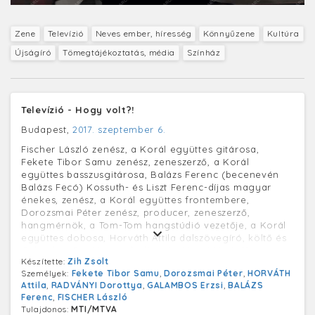
Zene
Televízió
Neves ember, híresség
Könnyűzene
Kultúra
Újságíró
Tömegtájékoztatás, média
Színház
Televízió - Hogy volt?!
Budapest,
2017. szeptember 6.
Fischer László zenész, a Korál együttes gitárosa,
Fekete Tibor Samu zenész, zeneszerző, a Korál
együttes basszusgitárosa, Balázs Ferenc (becenevén
Balázs Fecó) Kossuth- és Liszt Ferenc-díjas magyar
énekes, zenész, a Korál együttes frontembere,
Dorozsmai Péter zenész, producer, zeneszerző,
hangmérnök, a Tom-Tom hangstúdió vezetője, a Korál
együttes dobosa, Horváth Attila dalszövegíró, költő és
Galambos Erzsi Kossuth-díjas és Jászai Mari-díjas
Készítette:
Zih Zsolt
színművésznő, érdemes és kiváló művész, a
Személyek:
Fekete Tibor Samu
,
Dorozsmai Péter
,
HORVÁTH
Halhatatlanok Társulatának örökös tagja (b-j) Radványi
Attila
,
RADVÁNYI Dorottya
,
GALAMBOS Erzsi
,
BALÁZS
Dorottya műsorvezető (háttal) társaságában a Hogy
Ferenc
,
FISCHER László
volt?! című tv-műsor felvételén, az MTVA Kunigunda
Tulajdonos:
MTI/MTVA
utcai gyártóbázisának 3-as stúdiójában. A műsorban