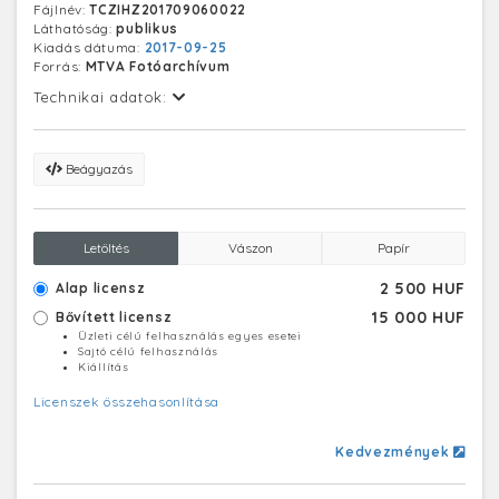
Fájlnév:
TCZIHZ201709060022
Balázs Ferenc és a Korál rockegyüttes munkásságát
Láthatóság:
publikus
idézték meg.
Kiadás dátuma:
2017-09-25
Forrás:
MTVA Fotóarchívum
Technikai adatok:
Beágyazás
Letöltés
Vászon
Papír
2 500 HUF
Alap licensz
15 000 HUF
Bővített licensz
Üzleti célú felhasználás egyes esetei
Sajtó célú felhasználás
Kiállítás
Licenszek összehasonlítása
Kedvezmények