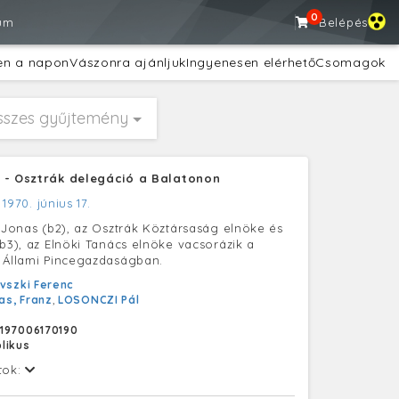
0
um
Belépés
en a napon
Vászonra ajánljuk
Ingyenesen elérhető
Csomagok
sszes gyűjtemény
 - Osztrák delegáció a Balatonon
,
1970. június 17.
z Jonas (b2), az Osztrák Köztársaság elnöke és
(b3), az Elnöki Tanács elnöke vacsorázik a
 Állami Pincegazdaságban.
vszki Ferenc
as, Franz
,
LOSONCZI Pál
197006170190
likus
tok: