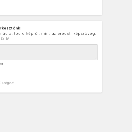
rkesztőnk!
mációt tud a képről, mint az eredeti képszöveg,
lünk!
ter
zükséges!