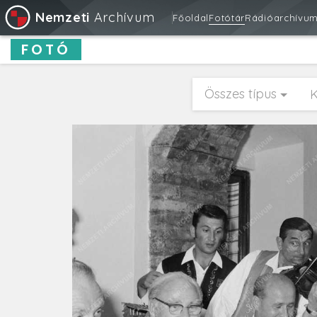
Nemzeti
Archívum
Főoldal
Fotótár
Rádióarchívu
FOTÓ
Összes típus