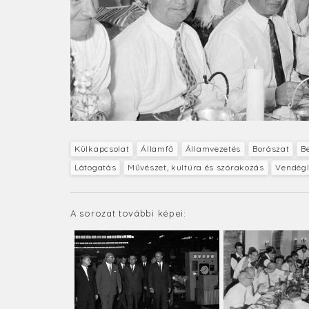
Külkapcsolat
Államfő
Államvezetés
Borászat
Be
Látogatás
Művészet, kultúra és szórakozás
Vendégl
A sorozat további képei: