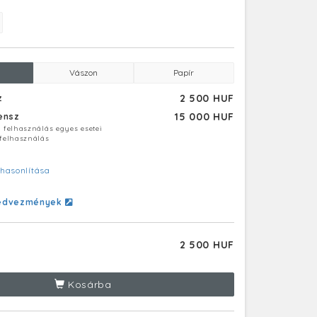
Vászon
Papír
2 500 HUF
z
15 000 HUF
censz
ú felhasználás egyes esetei
 felhasználás
hasonlítása
edvezmények
2 500 HUF
Kosárba