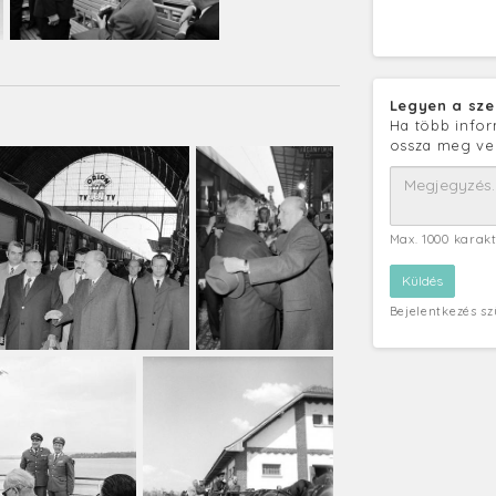
Legyen a sze
Ha több infor
ossza meg ve
Max. 1000 karak
Bejelentkezés s