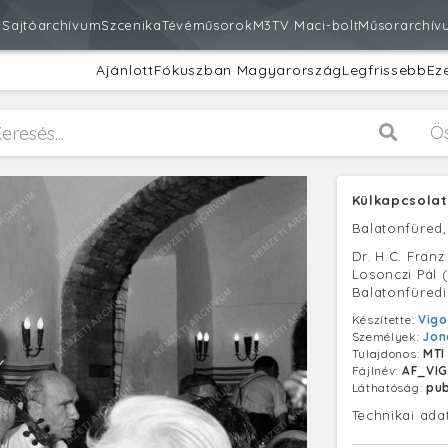
m
Sajtóarchívum
Szcenika
Tévéműsorok
M3
TV Maci-bolt
Műsorarchív
Ajánlott
Fókuszban Magyarország
Legfrissebb
Ez
Ö
Külkapcsolat
Balatonfüred
Dr. H.C. Fran
Losonczi Pál 
Balatonfüredi
Készítette:
Vigo
Személyek:
Jon
Tulajdonos:
MTI
Fájlnév:
AF_VIG
Láthatóság:
pub
Technikai ada