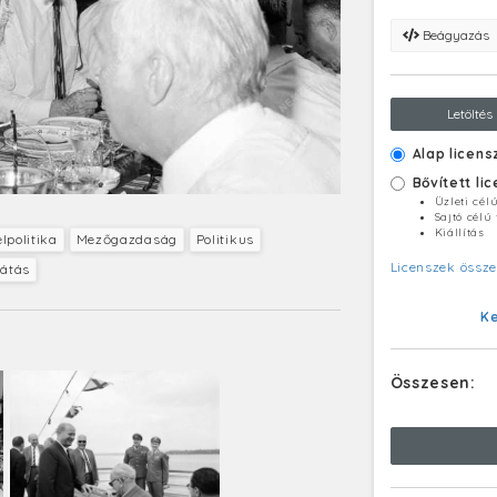
Beágyazás
Letöltés
Alap licens
Bővített li
Üzleti cél
Sajtó célú
Kiállítás
lpolitika
Mezőgazdaság
Politikus
Licenszek össze
átás
K
Összesen: