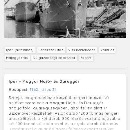
Ipar (általános)
Teherszállítás
Vízi közlekedés
Vállalat
Hajógyártás
Külgazdasági kapcsolat
Export
Ipar - Magyar Hajó- és Darugyár
Budapest,
1962. július 31.
Szovjet megrendelésre készülő tengeri áruszállító
hajókat szerelnek a Magyar Hajó- és Darugyár
angyalföldi gyáregységében, ahol fél év alatt 17
úszóművet készítettek. Az öt darab 1200 tonnás tengeri
áruszállítóval, a két darab 800 lóerős vontatóhajóval, a
két 100 tonnás úszódaruval és a nyolc darab öttonnás
úszódaruval a gyár dolgozói féléves exporttervüket