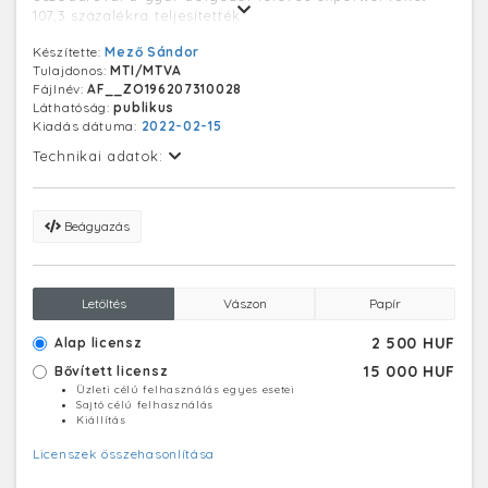
107,3 százalékra teljesítették.
Készítette:
Mező Sándor
Tulajdonos:
MTI/MTVA
Fájlnév:
AF__ZO196207310028
Láthatóság:
publikus
Kiadás dátuma:
2022-02-15
Technikai adatok:
Beágyazás
Letöltés
Vászon
Papír
2 500 HUF
Alap licensz
15 000 HUF
Bővített licensz
Üzleti célú felhasználás egyes esetei
Sajtó célú felhasználás
Kiállítás
Licenszek összehasonlítása