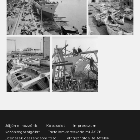
Jöjjön el hozzánk!
Kapcsolat
Impresszum
Közönségszolgálat
Tartalomkereskedelmi ÁSZF
Licenszek összehasonlítása
Felhasználási feltételek