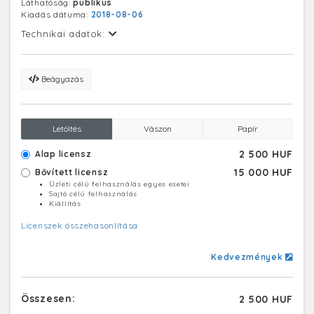
Láthatóság:
publikus
Kiadás dátuma:
2018-08-06
Technikai adatok:
Beágyazás
Letöltés
Vászon
Papír
2 500 HUF
Alap licensz
15 000 HUF
Bővített licensz
Üzleti célú felhasználás egyes esetei
Sajtó célú felhasználás
Kiállítás
Licenszek összehasonlítása
Kedvezmények
Összesen:
2 500 HUF