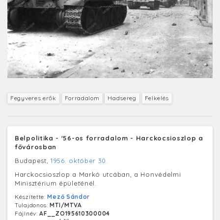
Fegyveres erők
Forradalom
Hadsereg
Felkelés
Belpolitika - '56-os forradalom - Harckocsioszlop a
fővárosban
Budapest,
1956. október 30.
Harckocsioszlop a Markó utcában, a Honvédelmi
Minisztérium épületénél.
Készítette:
Mező Sándor
Tulajdonos:
MTI/MTVA
Fájlnév:
AF__ZO195610300004