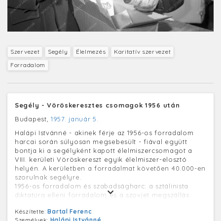
Szervezet
Segély
Élelmezés
Karitatív szervezet
Forradalom
Segély - Vöröskeresztes csomagok 1956 után
Budapest,
1957. január 5.
Halápi Istvánné - akinek férje az 1956-os forradalom
harcai során súlyosan megsebesült - fiával együtt
bontja ki a segélyként kapott élelmiszercsomagot a
VIII. kerületi Vöröskereszt egyik élelmiszer-elosztó
helyén. A kerületben a forradalmat követően 40.000-en
szorulnak segélyre.
1956-os forradalom és szabadságharc: a sztálinista
diktatúra elleni forradalom és a szovjet megszállás
elleni szabadságharc Magyarországon. 1956. október
Készítette:
Bartal Ferenc
23-án kezdődött a budapesti diákok békés tüntetésével,
Személyek:
Halápi Istvánné