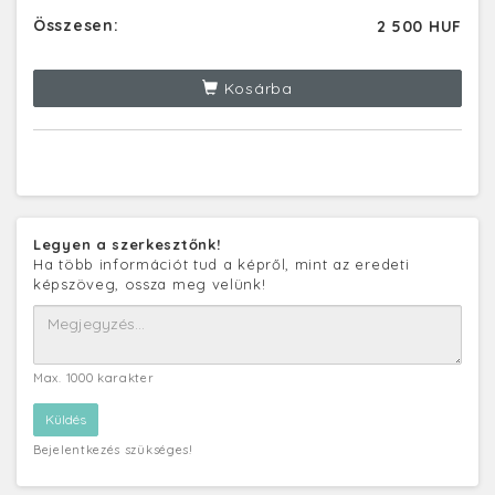
Összesen:
2 500 HUF
Kosárba
Legyen a szerkesztőnk!
Ha több információt tud a képről, mint az eredeti
képszöveg, ossza meg velünk!
Max. 1000 karakter
Bejelentkezés szükséges!