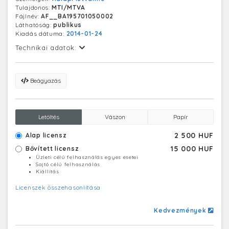
majd fegyveres felkelés robbant ki, aminek leverésére
Tulajdonos:
MTI/MTVA
november 4-én az ország egész területén megindult a
Fájlnév:
AF__BA195701050002
szovjet támadás. A szabadságharc legkitartóbb
Láthatóság:
publikus
harcosai a csepeli ellenállók voltak, őket november 11-
Kiadás dátuma:
2014-01-24
én verték le.
Technikai adatok:
Beágyazás
Letöltés
Vászon
Papír
2 500 HUF
Alap licensz
15 000 HUF
Bővített licensz
Üzleti célú felhasználás egyes esetei
Sajtó célú felhasználás
Kiállítás
Licenszek összehasonlítása
Kedvezmények