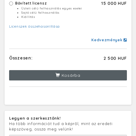
15 000 HUF
Bővített licensz
Üzleti célú felhasználás egyes esetei
Sajtó célú felhasználás
Kiállítás
Licenszek összehasonlítása
Kedvezmények
Összesen:
2 500 HUF
Kosárba
Legyen a szerkesztőnk!
Ha több információt tud a képről, mint az eredeti
képszöveg, ossza meg velünk!