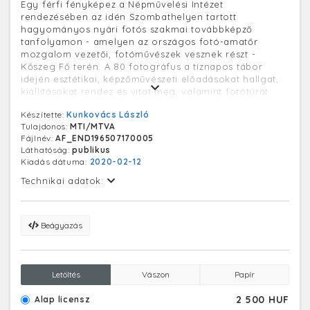
Egy férfi fényképez a Népművelési Intézet
rendezésében az idén Szombathelyen tartott
hagyományos nyári fotós szakmai továbbképző
tanfolyamon - amelyen az országos fotó-amatőr
mozgalom vezetői, fotóművészek vesznek részt -
Kőszeg Fő terén. A 80 fotográfus a tíznapos tábor
idején esztétikai, képzőművészeti előadásokat hallgat,
kiállításokat rendez és vitat meg, valamint fotótúrát
tesznek Jákra és Kőszegre. A felvétel készítésének
Készítette:
Kunkovács László
pontos helye ismeretlen.
Tulajdonos:
MTI/MTVA
Fájlnév:
AF_END196507170005
Láthatóság:
publikus
Kiadás dátuma:
2020-02-12
Technikai adatok:
Beágyazás
Letöltés
Vászon
Papír
2 500 HUF
Alap licensz