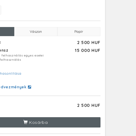
Vászon
Papír
2 500 HUF
z
15 000 HUF
censz
ú felhasználás egyes esetei
 felhasználás
hasonlítása
edvezmények
2 500 HUF
Kosárba