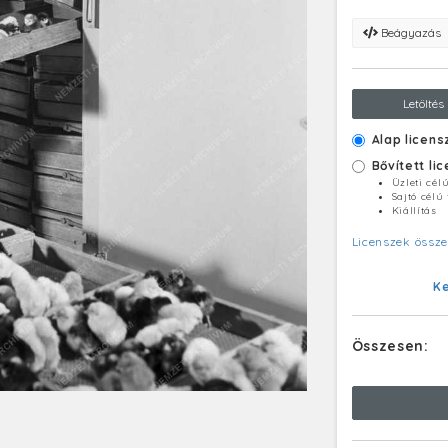
Beágyazás
Letöltés
Alap licens
Bővített li
Üzleti cél
Sajtó célú
Kiállítás
Licenszek össze
K
Összesen: