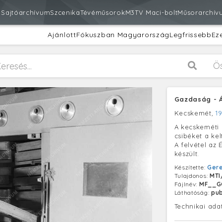
m
Sajtóarchívum
Szcenika
Tévéműsorok
M3
TV Maci-bolt
Műsorarchív
Ajánlott
Fókuszban Magyarország
Legfrissebb
Ez
Ö
Gazdaság - Á
Kecskemét,
1
A kecskeméti 
csibéket a ke
A felvétel az
készült.
Készítette:
Gere
Tulajdonos:
MTI
Fájlnév:
MF__G
Láthatóság:
pub
Technikai ada