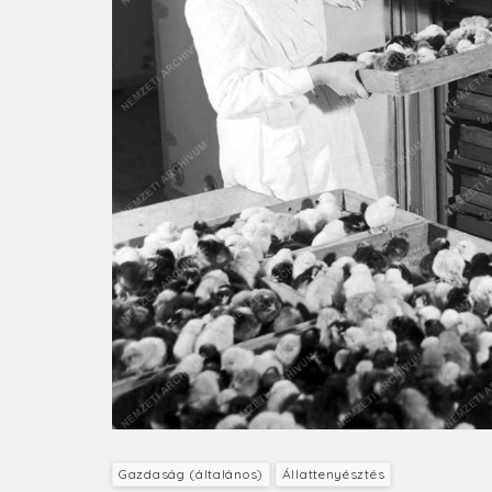
Gazdaság (általános)
Állattenyésztés