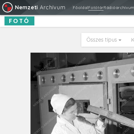
Nemzeti
Archívum
Főoldal
Fotótár
Rádióarchívu
FOTÓ
Összes típus