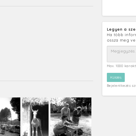
Legyen a sze
Ha több infor
ossza meg ve
Max. 1000 karak
Bejelentkezés s