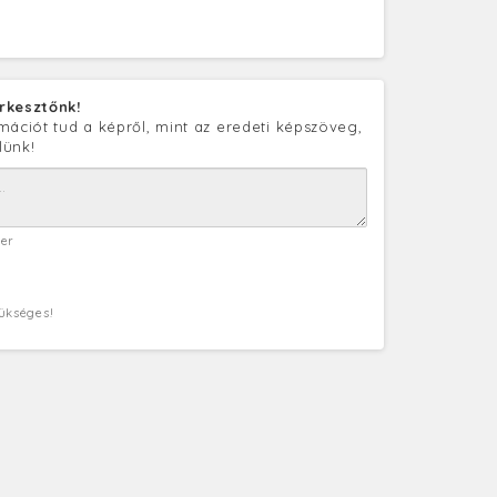
rkesztőnk!
mációt tud a képről, mint az eredeti képszöveg,
lünk!
ter
zükséges!