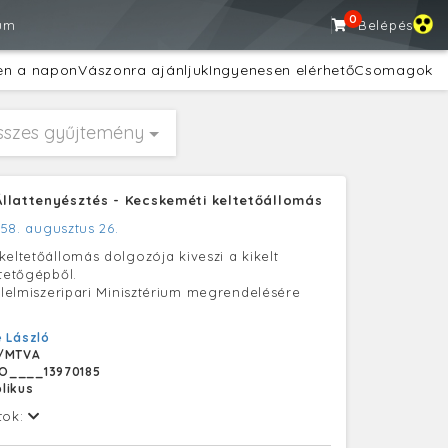
0
um
Belépés
en a napon
Vászonra ajánljuk
Ingyenesen elérhető
Csomagok
sszes gyűjtemény
llattenyésztés - Kecskeméti keltetőállomás
958. augusztus 26.
keltetőállomás dolgozója kiveszi a kikelt
ltetőgépből.
 Élelmiszeripari Minisztérium megrendelésére
 László
/MTVA
O____13970185
likus
tok: