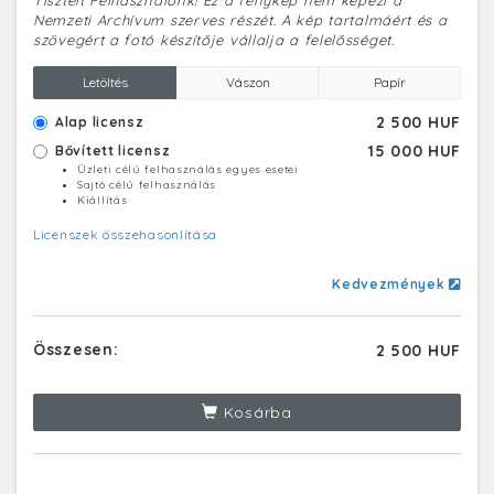
Tisztelt Felhasználónk! Ez a fénykép nem képezi a
Nemzeti Archívum szerves részét. A kép tartalmáért és a
szövegért a fotó készítője vállalja a felelősséget.
Letöltés
Vászon
Papír
2 500 HUF
Alap licensz
15 000 HUF
Bővített licensz
Üzleti célú felhasználás egyes esetei
Sajtó célú felhasználás
Kiállítás
Licenszek összehasonlítása
Kedvezmények
Összesen:
2 500 HUF
Kosárba