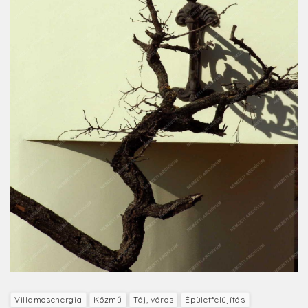
Villamosenergia
Közmű
Táj, város
Épületfelújítás