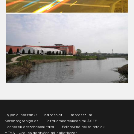
Jöjjön el hozzánk!
Kapcsolat
Impresszum
Közönségszolgálat
Tartalomkereskedelmi ÁSZF
Licenszek összehasonlítása
Felhasználási feltételek
MTVA - Jogi és adatvédelmi nyilatkozat