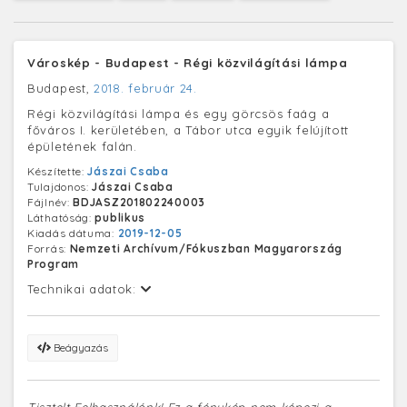
Városkép - Budapest - Régi közvilágítási lámpa
Budapest,
2018. február 24.
Régi közvilágítási lámpa és egy görcsös faág a
főváros I. kerületében, a Tábor utca egyik felújított
épületének falán.
Készítette:
Jászai Csaba
Tulajdonos:
Jászai Csaba
Fájlnév:
BDJASZ201802240003
Láthatóság:
publikus
Kiadás dátuma:
2019-12-05
Forrás:
Nemzeti Archívum/Fókuszban Magyarország
Program
Technikai adatok:
Beágyazás