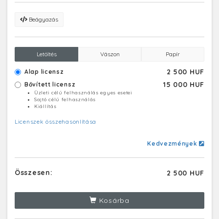
Beágyazás
Letöltés
Vászon
Papír
2 500 HUF
Alap licensz
15 000 HUF
Bővített licensz
Üzleti célú felhasználás egyes esetei
Sajtó célú felhasználás
Kiállítás
Licenszek összehasonlítása
Kedvezmények
Összesen:
2 500 HUF
Kosárba