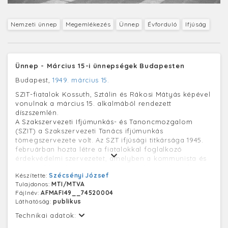
Nemzeti ünnep
Megemlékezés
Ünnep
Évforduló
Ifjúság
Ünnep - Március 15-i ünnepségek Budapesten
Budapest,
1949. március 15.
SZIT-fiatalok Kossuth, Sztálin és Rákosi Mátyás képével
vonulnak a március 15. alkalmából rendezett
díszszemlén.
A Szakszervezeti Ifjúmunkás- és Tanoncmozgalom
(SZIT) a Szakszervezeti Tanács ifjúmunkás
tömegszervezete volt. Az SZT ifjúsági titkársága 1945.
februárban hozta létre a fiatalokkal foglalkozó
érdekvédelmi szervezetet, amelyben a kommunista és
a szociáldemokrata párt arányosan képviseltették
Készítette:
Szécsényi József
magukat. 1946 márciusában a SZIT országos
Tulajdonos:
MTI/MTVA
mozgalommá vált. Két évvel később, 1948 márciusában
Fájlnév:
AFMAFI49__74520004
a MINSZ kommunista irányítású ifjúmunkás szervezete
Láthatóság:
publikus
lett. 1950 júniusában, a DISZ megalakulása után
elvesztette önállóságát, és beolvadt az MDP ifjúsági
Technikai adatok:
szervezetébe.