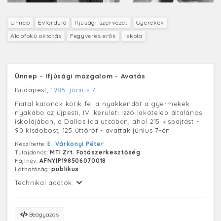
Ünnep
Évforduló
Ifjúsági szervezet
Gyerekek
Alapfokú oktatás
Fegyveres erők
Iskola
Ünnep - Ifjúsági mozgalom - Avatás
Budapest,
1985. június 7.
Fiatal katonák kötik fel a nyakkendőt a gyermekek
nyakába az újpesti, IV. kerületi Izzó lakótelep általános
iskolájában, a Dallos Ida utcában, ahol 215 kispajtást -
90 kisdobost, 125 úttörőt - avattak június 7-én.
Készítette:
E. Várkonyi Péter
Tulajdonos:
MTI Zrt. Fotószerkesztőség
Fájlnév:
AFNYIP198506070018
Láthatóság:
publikus
Technikai adatok:
Beágyazás