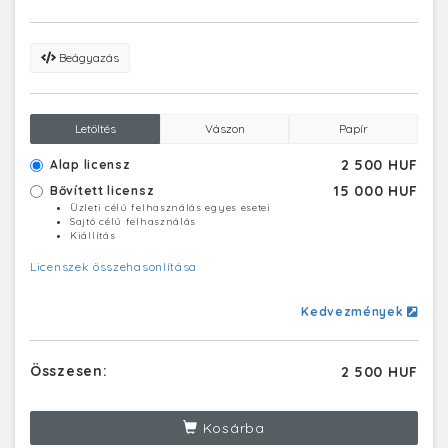
Beágyazás
Letöltés
Vászon
Papír
2 500 HUF
Alap licensz
15 000 HUF
Bővített licensz
Üzleti célú felhasználás egyes esetei
Sajtó célú felhasználás
Kiállítás
Licenszek összehasonlítása
Kedvezmények
Összesen:
2 500 HUF
Kosárba