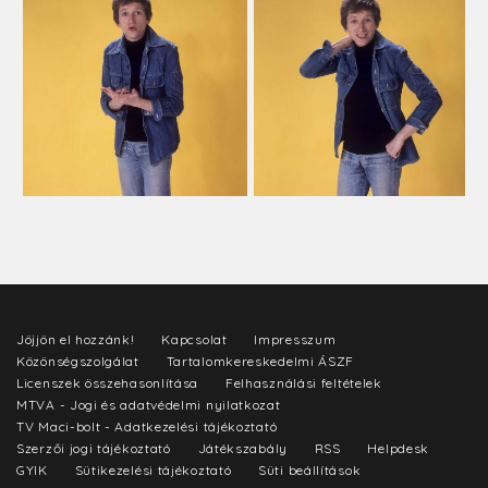
Jöjjön el hozzánk!
Kapcsolat
Impresszum
Közönségszolgálat
Tartalomkereskedelmi ÁSZF
Licenszek összehasonlítása
Felhasználási feltételek
MTVA - Jogi és adatvédelmi nyilatkozat
TV Maci-bolt - Adatkezelési tájékoztató
Szerzői jogi tájékoztató
Játékszabály
RSS
Helpdesk
GYIK
Sütikezelési tájékoztató
Süti beállítások