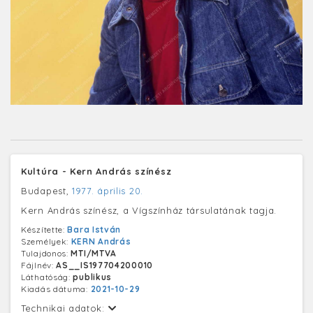
Kultúra - Kern András színész
Budapest,
1977. április 20.
Kern András színész, a Vígszínház társulatának tagja.
Készítette:
Bara István
Személyek:
KERN András
Tulajdonos:
MTI/MTVA
Fájlnév:
AS__IS197704200010
Láthatóság:
publikus
Kiadás dátuma:
2021-10-29
Technikai adatok: