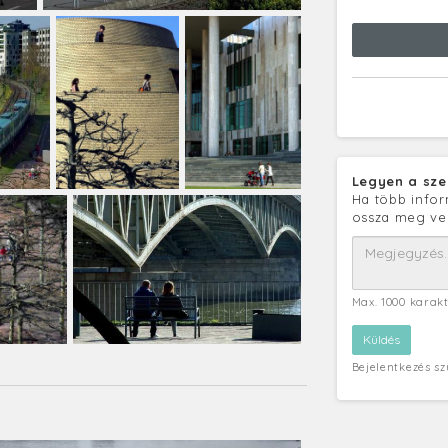
Legyen a sze
Ha több infor
ossza meg ve
Max. 1000 karak
Bejelentkezés s