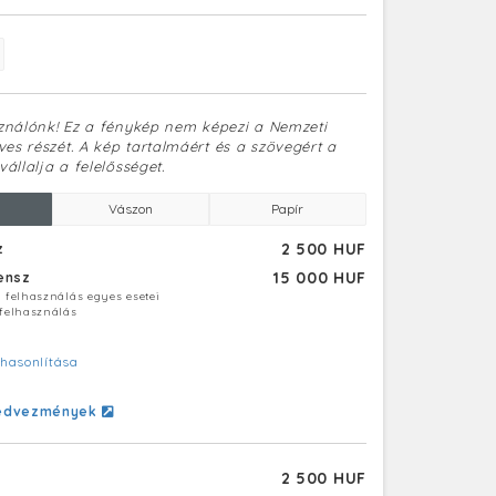
sználónk! Ez a fénykép nem képezi a Nemzeti
es részét. A kép tartalmáért és a szövegért a
vállalja a felelősséget.
Vászon
Papír
2 500 HUF
z
15 000 HUF
censz
ú felhasználás egyes esetei
 felhasználás
hasonlítása
edvezmények
2 500 HUF