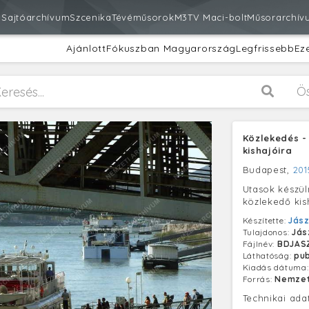
m
Sajtóarchívum
Szcenika
Tévéműsorok
M3
TV Maci-bolt
Műsorarchív
Ajánlott
Fókuszban Magyarország
Legfrissebb
Ez
Ö
Közlekedés -
kishajóira
Budapest,
201
Utasok készül
közlekedő kish
Készítette:
Jász
Tulajdonos:
Jás
Fájlnév:
BDJAS
Láthatóság:
pub
Kiadás dátuma
Forrás:
Nemzet
Technikai ada