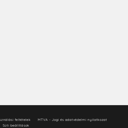
ználási feltételek
MTVA - Jogi és adatvédelmi nyilatkozat
Süti beállítások