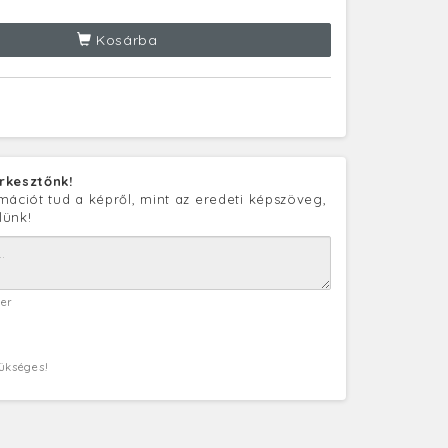
Kosárba
rkesztőnk!
mációt tud a képről, mint az eredeti képszöveg,
lünk!
ter
zükséges!