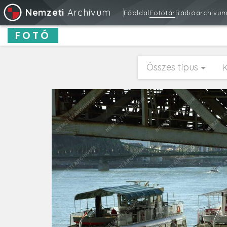
Nemzeti
Archívum
Főoldal
Fotótár
Rádióarchívu
FOTÓ
Összes típus