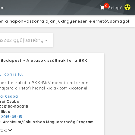
0
um
Belépés
en a napon
Vászonra ajánljuk
Ingyenesen elérhető
Csomagok
sszes gyűjtemény
 Budapest - A utasok szállnak fel a BKK
5. április 10.
nek beszállni a BKK-BKV menetrend szerint
ajóira a Petőfi hídnál kialakított kikötőnél.
ai Csaba
zai Csaba
Z201504100015
likus
:
2015-05-13
i Archívum/Fókuszban Magyarország Program
tok: