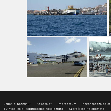
Jöjjön el hozzánk!
Kapcsolat
Impresszum
Közönségszolgálat
TV Maci-bolt - Adatkezelési tájékoztató
Szerzői jogi tájékoztató