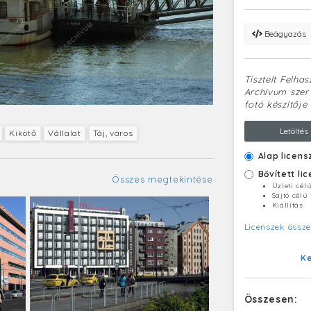
Beágyazás
Tisztelt Felha
Archívum szerv
fotó készítője 
Letöltés
Kikötő
Vállalat
Táj, város
Alap licens
Bővített li
Összes megtekintése
Üzleti cél
Sajtó célú
Kiállítás
Licenszek össze
K
Összesen: