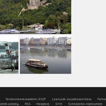
Tartalomkereskedelmi ÁSZF
Licenszek összehasonlítása
Felhas
Játékszabály
RSS
Helpdesk
GYIK
Sütikezelési tájékoztató