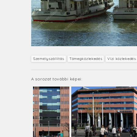
Személyszállítás
Tömegközlekedés
Vízi közlekedés
A sorozat további képei: