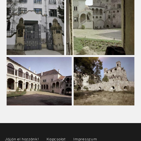
Jöjjön el hozzánk!
Kapcsolat
Impresszum