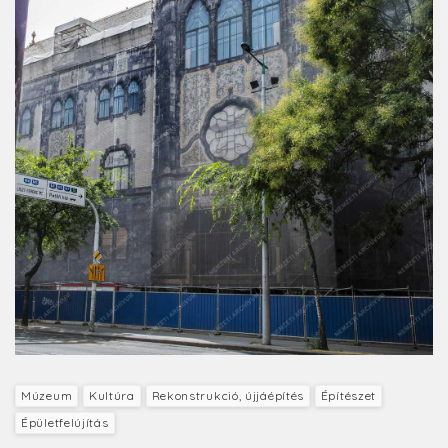
Múzeum
Kultúra
Rekonstrukció, újjáépítés
Építészet
Épületfelújítás