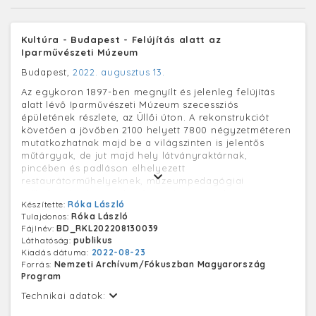
Kultúra - Budapest - Felújítás alatt az
Iparművészeti Múzeum
Budapest,
2022. augusztus 13.
Az egykoron 1897-ben megnyílt és jelenleg felújítás
alatt lévő Iparművészeti Múzeum szecessziós
épületének részlete, az Üllői úton. A rekonstrukciót
követően a jövőben 2100 helyett 7800 négyzetméteren
mutatkozhatnak majd be a világszinten is jelentős
műtárgyak, de jut majd hely látványraktárnak,
pincében és padláson elhelyezett
restaurátorműhelyeknek, múzeumpedagógiai
műhelynek, alagsori konferenciateremnek,
Készítette:
Róka László
designüzletnek, kávézónak és bisztrónak is. Az
Tulajdonos:
Róka László
intézmény legkorábban 2025-2026 fordulóján nyílhat
Fájlnév:
BD_RKL202208130039
meg újra.
Láthatóság:
publikus
Kiadás dátuma:
2022-08-23
Forrás:
Nemzeti Archívum/Fókuszban Magyarország
Program
Technikai adatok: