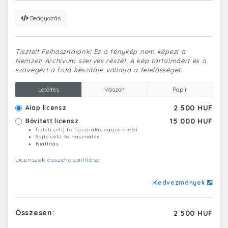
Beágyazás
Tisztelt Felhasználónk! Ez a fénykép nem képezi a
Nemzeti Archívum szerves részét. A kép tartalmáért és a
szövegért a fotó készítője vállalja a felelősséget.
Letöltés
Vászon
Papír
2 500 HUF
Alap licensz
15 000 HUF
Bővített licensz
Üzleti célú felhasználás egyes esetei
Sajtó célú felhasználás
Kiállítás
Licenszek összehasonlítása
Kedvezmények
Összesen:
2 500 HUF