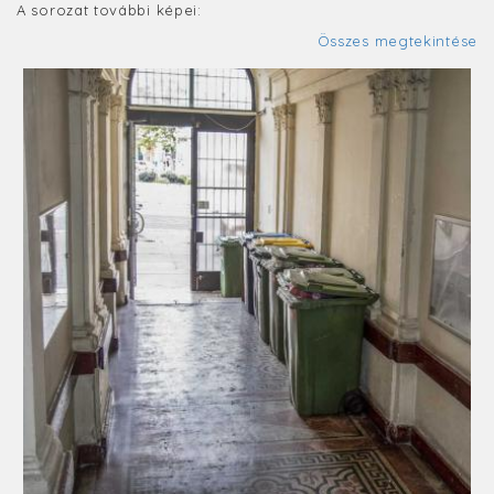
A sorozat további képei:
Összes megtekintése