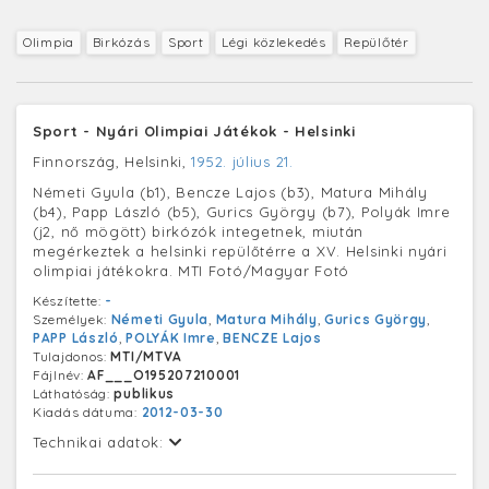
Olimpia
Birkózás
Sport
Légi közlekedés
Repülőtér
Sport - Nyári Olimpiai Játékok - Helsinki
Finnország, Helsinki,
1952. július 21.
Németi Gyula (b1), Bencze Lajos (b3), Matura Mihály
(b4), Papp László (b5), Gurics György (b7), Polyák Imre
(j2, nő mögött) birkózók integetnek, miután
megérkeztek a helsinki repülőtérre a XV. Helsinki nyári
olimpiai játékokra. MTI Fotó/Magyar Fotó
Készítette:
-
Személyek:
Németi Gyula
,
Matura Mihály
,
Gurics György
,
PAPP László
,
POLYÁK Imre
,
BENCZE Lajos
Tulajdonos:
MTI/MTVA
Fájlnév:
AF___O195207210001
Láthatóság:
publikus
Kiadás dátuma:
2012-03-30
Technikai adatok: