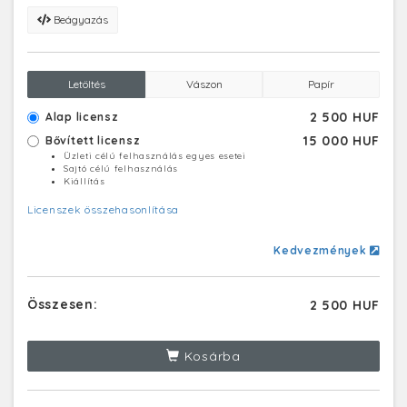
Beágyazás
Letöltés
Vászon
Papír
2 500 HUF
Alap licensz
15 000 HUF
Bővített licensz
Üzleti célú felhasználás egyes esetei
Sajtó célú felhasználás
Kiállítás
Licenszek összehasonlítása
Kedvezmények
Összesen:
2 500 HUF
Kosárba