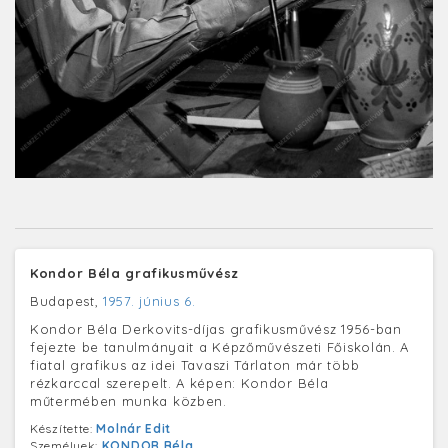
Kondor Béla grafikusművész
Budapest,
1957. június 6.
Kondor Béla Derkovits-díjas grafikusművész 1956-ban
fejezte be tanulmányait a Képzőművészeti Főiskolán. A
fiatal grafikus az idei Tavaszi Tárlaton már több
rézkarccal szerepelt. A képen: Kondor Béla
műtermében munka közben.
Készítette:
Molnár Edit
Személyek:
KONDOR Béla