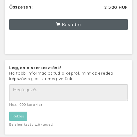
Összesen:
2 500 HUF
Kosárba
Legyen a szerkesztőnk!
Ha több információt tud a képről, mint az eredeti
képszöveg, ossza meg velünk!
Max. 1000 karakter
Bejelentkezés szükséges!