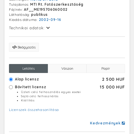
Tulajdonos:
MTI Rt. Fotószerkesztőség
Fájlnév:
AF__ME195706060002
Láthatóság:
publikus
Kiadás dátuma:
2002-09-16
Technikai adatok:
Beágyazás
Letöltés
Vászon
Papír
2 500 HUF
Alap licensz
15 000 HUF
Bővített licensz
Üzleti célú felhasználás egyes esetei
Sajtó célú felhasználás
Kiállítás
Licenszek összehasonlítása
Kedvezmények