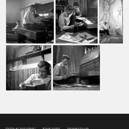
Jöjjön el hozzánk!
Kapcsolat
Impresszum