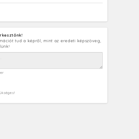
rkesztőnk!
mációt tud a képről, mint az eredeti képszöveg,
lünk!
ter
zükséges!