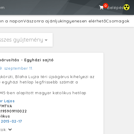
0
um
Belépés
en a napon
Vászonra ajánljuk
Ingyenesen elérhető
Csomagok
sszes gyűjtemény
párusítás - Egyházi sajtó
9. szeptember 11.
örúti, Blaha Lujza téri újságárus kihelyezi az
 egyházi hetilap legfrissebb számát a
945-ben alapított magyar katolikus hetilap
er Lajos
/MTVA
195909110022
likus
:
2015-02-17
tok: