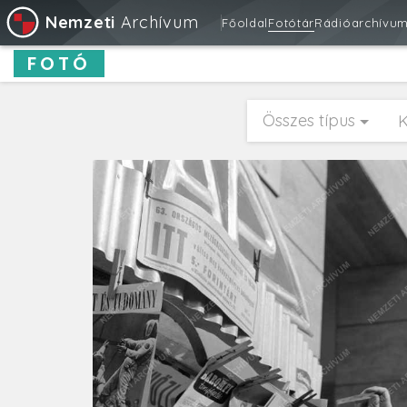
Nemzeti
Archívum
Főoldal
Fotótár
Rádióarchívu
FOTÓ
Összes típus