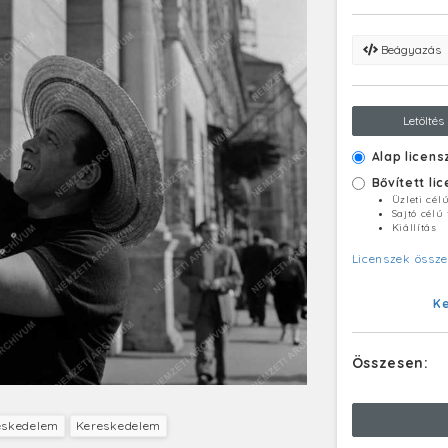
Beágyazás
Letöltés
Alap licens
Bővített li
Üzleti cél
Sajtó célú
Kiállítás
Licenszek össze
K
Összesen:
eskedelem
Kereskedelem