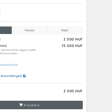
Vászon
Papír
2 500 HUF
z
15 000 HUF
censz
ú felhasználás egyes esetei
 felhasználás
hasonlítása
edvezmények
2 500 HUF
Kosárba