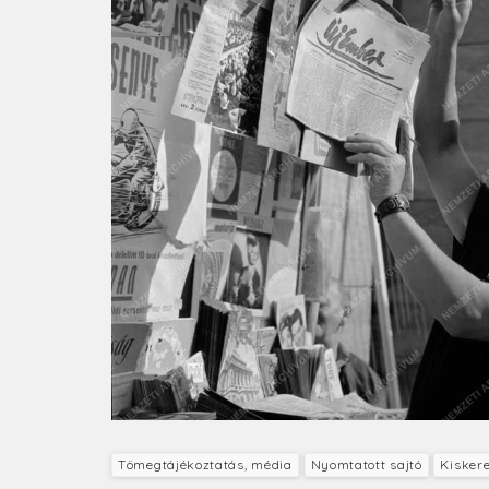
Tömegtájékoztatás, média
Nyomtatott sajtó
Kisker