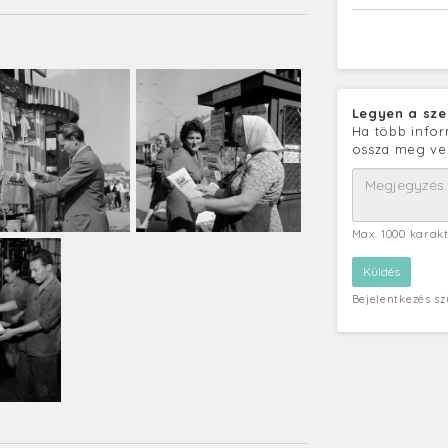
Legyen a sze
Ha több infor
ossza meg ve
Max. 1000 karak
Bejelentkezés s