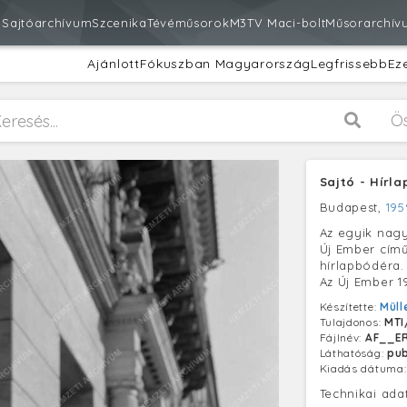
m
Sajtóarchívum
Szcenika
Tévéműsorok
M3
TV Maci-bolt
Műsorarchív
Ajánlott
Fókuszban Magyarország
Legfrissebb
Ez
Ö
Sajtó - Hírla
Budapest,
195
Az egyik nagyk
Új Ember című
hírlapbódéra.
Az Új Ember 1
Készítette:
Müll
Tulajdonos:
MTI
Fájlnév:
AF__ER
Láthatóság:
pub
Kiadás dátuma
Technikai ada